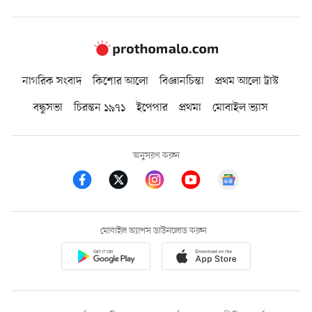
নাগরিক সংবাদ
কিশোর আলো
বিজ্ঞানচিন্তা
প্রথম আলো ট্রাস্ট
বন্ধুসভা
চিরন্তন ১৯৭১
ইপেপার
প্রথমা
মোবাইল ভ্যাস
অনুসরণ করুন
মোবাইল অ্যাপস ডাউনলোড করুন