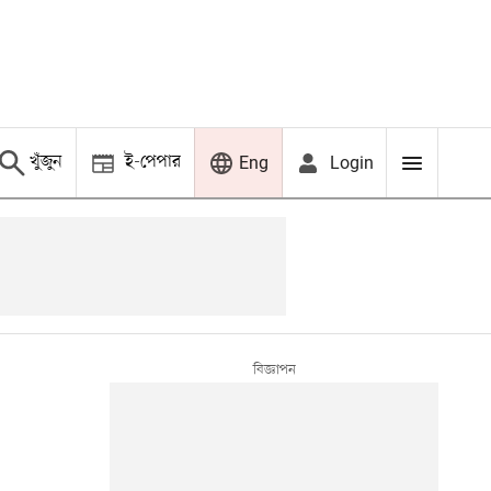
খুঁজুন
ই-পেপার
Login
Eng