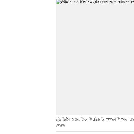
ইউজিসি–ম্যাকগিল পিএইচডি ফেলোশিপের আ
নেওয়া