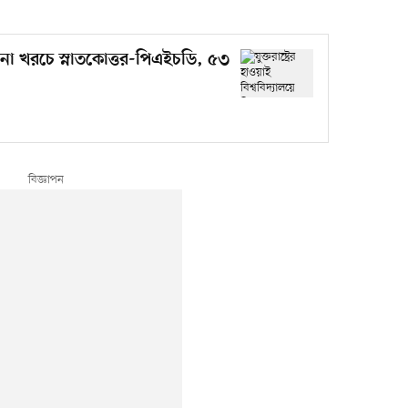
য়ে বিনা খরচে স্নাতকোত্তর-পিএইচডি, ৫৩