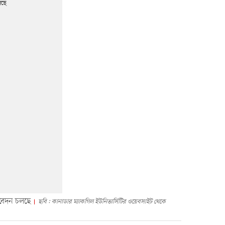
বেদন চলছে
ছবি : কানাডার ম্যাকগিল ইউনিভার্সিটির ওয়েবসাইট থেকে