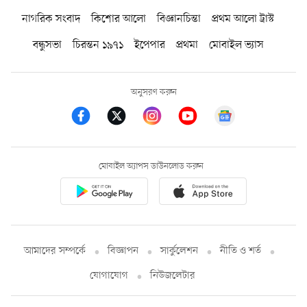
নাগরিক সংবাদ
কিশোর আলো
বিজ্ঞানচিন্তা
প্রথম আলো ট্রাস্ট
বন্ধুসভা
চিরন্তন ১৯৭১
ইপেপার
প্রথমা
মোবাইল ভ্যাস
অনুসরণ করুন
মোবাইল অ্যাপস ডাউনলোড করুন
আমাদের সম্পর্কে
বিজ্ঞাপন
সার্কুলেশন
নীতি ও শর্ত
যোগাযোগ
নিউজলেটার