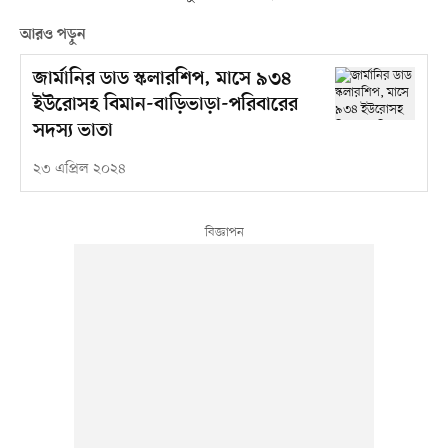
আরও পড়ুন
জার্মানির ডাড স্কলারশিপ, মাসে ৯৩৪
ইউরোসহ বিমান-বাড়িভাড়া-পরিবারের
সদস্য ভাতা
২৩ এপ্রিল ২০২৪