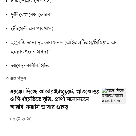
একাডেমিক পেপারস;
দুটি রেফারেন্স লেটার;
স্টেটমেন্ট অব পারপাস;
ইংরেজি ভাষা দক্ষতার সনদ (আইএলটিএস/মিডিয়াম অব
ইনস্ট্রাকশনের সনদ);
আবেদনকারীর সিভি।
আরও পড়ুন
মরক্কো দিচ্ছে আন্ডারগ্র্যাজুয়েট, স্নাতকোত্তর
ও পিএইচডিতে বৃত্তি, প্রার্থী মনোনয়নে
আরবি-ফরাসি ভাষার গুরুত্ব
০৫ মে ২০২৪