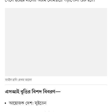
পেলে ২০২৪ সালের অটাম সেমিস্টারে পড়াশোনা শুরু হবে।
ফাইল ছবি: প্রথম আলো
এসআই বৃত্তির বিশদ বিবরণ—
আয়োজক দেশ: সুইডেন