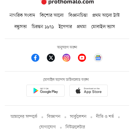
নাগরিক সংবাদ
কিশোর আলো
বিজ্ঞানচিন্তা
প্রথম আলো ট্রাস্ট
বন্ধুসভা
চিরন্তন ১৯৭১
ইপেপার
প্রথমা
মোবাইল ভ্যাস
অনুসরণ করুন
মোবাইল অ্যাপস ডাউনলোড করুন
আমাদের সম্পর্কে
বিজ্ঞাপন
সার্কুলেশন
নীতি ও শর্ত
যোগাযোগ
নিউজলেটার