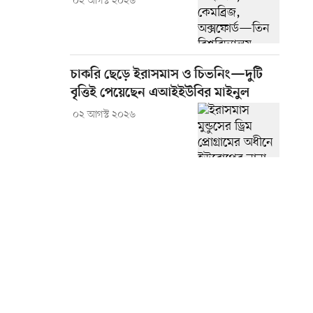
০২ আগস্ট ২০২৬
চাকরি ছেড়ে ইরাসমাস ও চিভনিং—দুটি
বৃত্তিই পেয়েছেন এআইইউবির মাইনুল
০২ আগস্ট ২০২৬