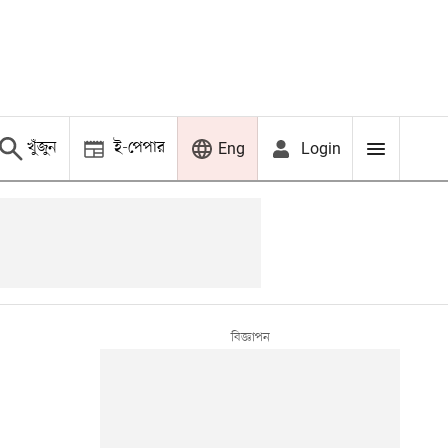
খুঁজুন
ই-পেপার
Login
Eng