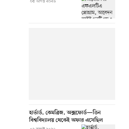
০৫ আগস্ট ২০২৬
হার্ভার্ড, কেমব্রিজ, অক্সফোর্ড—তিন
বিশ্ববিদ্যালয় থেকেই অফার এসেছিল