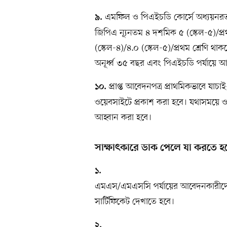
এমফিল ও পিএইচডি কোর্সে অধ্যয়নরত 
৯.
জিপিএ ন্যূনতম ৪ দশমিক ৫ (স্কেল-৫)/প্রথ
(স্কেল-৪)/৪.০ (স্কেল-৫)/প্রথম শ্রেণি 
অনূর্ধ্ব ৩৫ বছর এবং পিএইচডি পর্যায়ে 
প্রাপ্ত আবেদনপত্র প্রাথমিকভাবে যাচাই-
১০.
ওয়েবসাইটে প্রকাশ করা হবে। যথাসময়ে ওয়
আহ্বান করা হবে।
সাক্ষাৎকারে ডাক পেলে যা করতে হ
১.
এমএস/এমএসসি পর্যায়ের আবেদনকারীদে
সার্টিফিকেট দেখাতে হবে।
২.