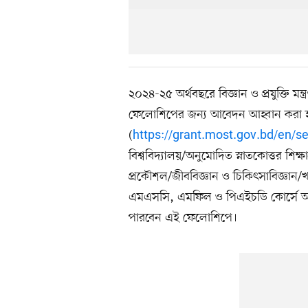
২০২৪-২৫ অর্থবছরে বিজ্ঞান ও প্রযুক্তি মন্
ফেলোশিপের জন্য আবেদন আহ্বান করা
(
https://grant.most.gov.bd/en/s
বিশ্ববিদ্যালয়/অনুমোদিত স্নাতকোত্তর শিক্ষ
প্রকৌশল/জীববিজ্ঞান ও চিকিৎসাবিজ্ঞান/
এমএসসি, এমফিল ও পিএইচডি কোর্সে অধ
পারবেন এই ফেলোশিপে।