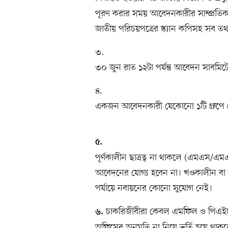
পূরণ করার সময় আবেদনকারীর সাম্প্রতিক 
জাতীয় পরিচয়পত্রের স্ক্যান কপিসহ সব 
৩.
৩০ জুন রাত ১২টা পর্যন্ত আবেদন সাবমি
৪.
একজন আবেদনকারী যেকোনো ১টি গ্রুপে
৫.
পূর্ণকালীন ছাত্রত্ব না থাকলে (এমএস/
আবেদনের যোগ্য হবেন না। খণ্ডকালীন বা স
পর্যায়ে নবায়নের কোনো সুযোগ নেই।
চাকরিজীবীরা কেবল এমফিল ও পিএইচ
৬.
অফিসের অনুমতি না নিয়ে ভর্তি হয়ে থাক