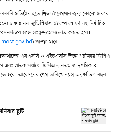
রকারি প্রতিষ্ঠান হতে শিক্ষা/গবেষণার জন্য কোনো প্রকার
০০ টাকার নন-জুডিশিয়াল স্ট্যাম্পে ঘোষণাসহ নির্ধারিত
 আবেদনপত্রের সঙ্গে সংযুক্ত/আপলোড করতে হবে।
most.gov.bd
) পাওয়া যাবে।
্ষার্থীদের এসএসসি ও এইচএসসি উভয় পরীক্ষায় জিপিএ
াগ এবং স্নাতক পর্যায়ে জিপিএ ন্যূনতম ৩ দশমিক ৪
 থাকতে হবে। আবেদনের শেষ তারিখে বয়স অনূর্ধ্ব ৩০ বছর
 শনিবার ছুটি