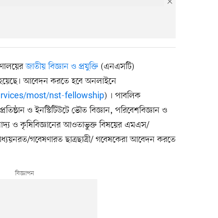
ত্রণালয়ের
জাতীয় বিজ্ঞান ও প্রযুক্তি
(এনএসটি)
 হয়েছে। আবেদন করতে হবে অনলাইনে
ervices/most/nst-fellowship
) । পাবলিক
াপ্রতিষ্ঠান ও ইনস্টিটিউটে ভৌত বিজ্ঞান, পরিবেশবিজ্ঞান ও
খাদ্য ও কৃষিবিজ্ঞানের আওতাভুক্ত বিষয়ের এমএস/
্যয়নরত/গবেষণারত ছাত্রছাত্রী/ গবেষকেরা আবেদন করতে