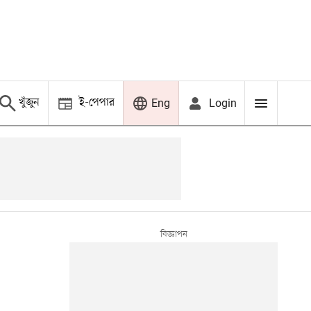
খুঁজুন
ই-পেপার
Login
Eng