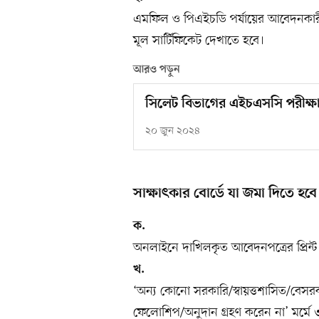
এমফিল ও পিএইচডি পর্যায়ের আবেদনকারী
মূল সার্টিফিকেট দেখাতে হবে।
আরও পড়ুন
সিলেট বিভাগের এইচএসসি পরীক্ষা ৮ 
২০ জুন ২০২৪
সাক্ষাৎকার বোর্ডে যা জমা দিতে হবে
ক.
অনলাইনে দাখিলকৃত আবেদনপত্রের প্রিন্ট
খ.
‘অন্য কোনো সরকারি/স্বায়ত্তশাসিত/বেসরকা
ফেলোশিপ/অনুদান গ্রহণ করেন না’ মর্মে ৩