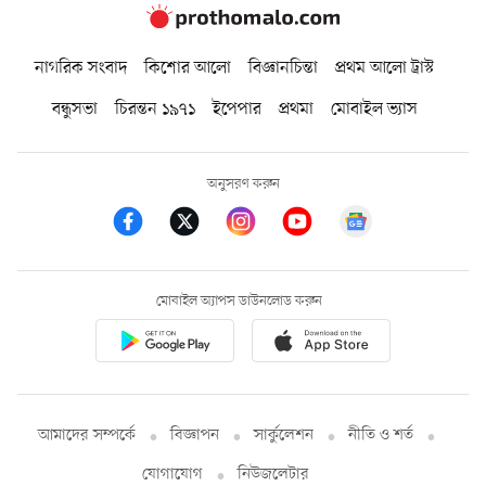
নাগরিক সংবাদ
কিশোর আলো
বিজ্ঞানচিন্তা
প্রথম আলো ট্রাস্ট
বন্ধুসভা
চিরন্তন ১৯৭১
ইপেপার
প্রথমা
মোবাইল ভ্যাস
অনুসরণ করুন
মোবাইল অ্যাপস ডাউনলোড করুন
আমাদের সম্পর্কে
বিজ্ঞাপন
সার্কুলেশন
নীতি ও শর্ত
যোগাযোগ
নিউজলেটার