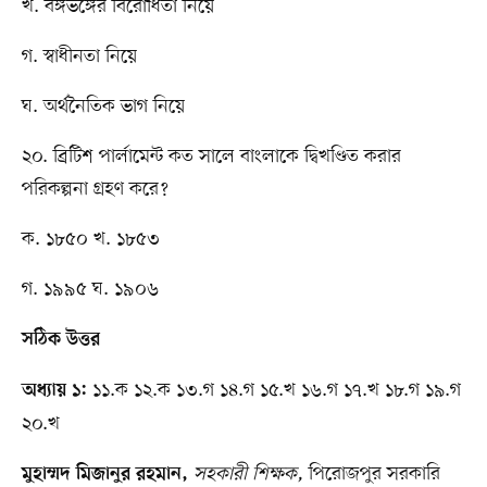
খ. বঙ্গভঙ্গের বিরোধিতা নিয়ে
গ. স্বাধীনতা নিয়ে
ঘ. অর্থনৈতিক ভাগ নিয়ে
২০. ব্রিটিশ পার্লামেন্ট কত সালে বাংলাকে দ্বিখণ্ডিত করার
পরিকল্পনা গ্রহণ করে?
ক. ১৮৫০ খ. ১৮৫৩
গ. ১৯৯৫ ঘ. ১৯০৬
সঠিক উত্তর
১১.ক ১২.ক ১৩.গ ১৪.গ ১৫.খ ১৬.গ ১৭.খ ১৮.গ ১৯.গ
অধ্যায় ১:
২০.খ
সহকারী শিক্ষক,
পিরোজপুর সরকারি
মুহাম্মদ মিজানুর রহমান,