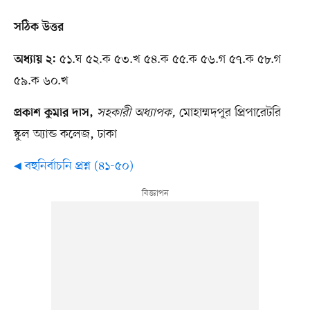
সঠিক উত্তর
৫১.ঘ ৫২.ক ৫৩.খ ৫৪.ক ৫৫.ক ৫৬.গ ৫৭.ক ৫৮.গ
অধ্যায় ২:
৫৯.ক ৬০.খ
সহকারী অধ্যাপক,
মোহাম্মদপুর প্রিপারেটরি
প্রকাশ কুমার দাস,
স্কুল অ্যান্ড কলেজ, ঢাকা
◀ বহুনির্বাচনি প্রশ্ন (৪১-৫০)