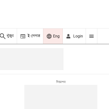
খুঁজুন
ই-পেপার
Login
Eng