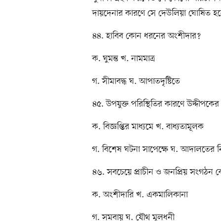
দায়দেনার কারণে সে দেউলিয়া ঘোষিত হলে 
৪৪. হাবিব কোন ধরনের অংশীদার?
ক. ঘুমন্ত খ. নামমাত্র
গ. সীমাবদ্ধ ঘ. আপাতদৃষ্টিতে
৪৫. উপযুক্ত পরিস্থিতির কারণে উদ্দীপকে
ক. বিজ্ঞপ্তির মাধ্যমে খ. বাধ্যতামূলক
গ. বিশেষ ঘটনা সাপেক্ষে ঘ. আদালতের নি
৪৬. সবচেয়ে প্রাচীন ও জনপ্রিয় সংগঠন ক
ক. অংশীদারি খ. একমালিকানা
গ. সমবায় ঘ. যৌথ মূলধনী