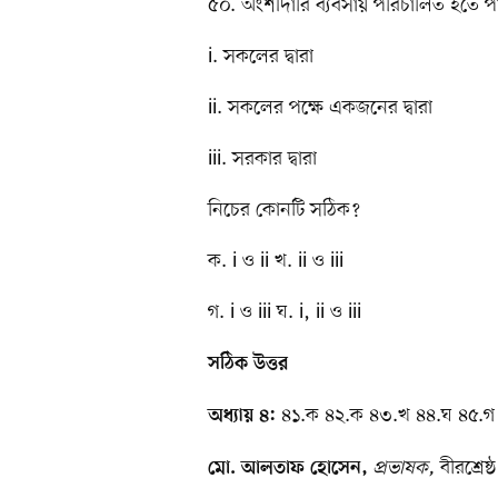
৫০. অংশীদারি ব্যবসায় পরিচালিত হতে 
i. সকলের দ্বারা
ii. সকলের পক্ষে একজনের দ্বারা
iii. সরকার দ্বারা
নিচের কোনটি সঠিক?
ক. i ও ii খ. ii ও iii
গ. i ও iii ঘ. i, ii ও iii
সঠিক উত্তর
৪১.ক ৪২.ক ৪৩.খ ৪৪.ঘ ৪৫.গ
অধ্যায় ৪:
প্রভাষক,
বীরশ্রে
মো. আলতাফ হোসেন,