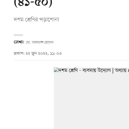
(৪১-৫০)
দশম শ্রেণির পড়াশোনা
লেখা:
মো. আলতাফ হোসেন
প্রকাশ: ২২ জুন ২০২২, ১১: ০৩