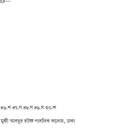
পারে—
 ৪৬.খ ৪৭.গ ৪৮.গ ৪৯.ঘ ৫০.ক
ষ্ঠ মুন্সী আবদুর রউফ পাবলিক কলেজ, ঢাকা