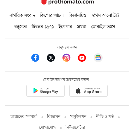
নাগরিক সংবাদ
কিশোর আলো
বিজ্ঞানচিন্তা
প্রথম আলো ট্রাস্ট
বন্ধুসভা
চিরন্তন ১৯৭১
ইপেপার
প্রথমা
মোবাইল ভ্যাস
অনুসরণ করুন
মোবাইল অ্যাপস ডাউনলোড করুন
আমাদের সম্পর্কে
বিজ্ঞাপন
সার্কুলেশন
নীতি ও শর্ত
যোগাযোগ
নিউজলেটার