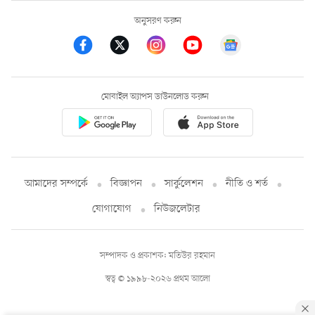
অনুসরণ করুন
মোবাইল অ্যাপস ডাউনলোড করুন
আমাদের সম্পর্কে
বিজ্ঞাপন
সার্কুলেশন
নীতি ও শর্ত
যোগাযোগ
নিউজলেটার
সম্পাদক ও প্রকাশক: মতিউর রহমান
স্বত্ব © ১৯৯৮-২০২৬ প্রথম আলো