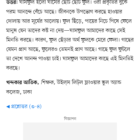
ঘাসফুল হলো ঘাসের ছোট ছোট ফুল। ওরা প্রকৃতির বুকে
উত্তর:
পরম আনন্দে বেঁচে আছে। জীবনকে উপভোগ করছে হাওয়ার
দোলায় আর সূর্যের আলোয়। ফুল ছিঁড়ে, পায়ের নিচে পিষে ফেলে
মানুষ যেন তাদের কষ্ট না দেয়—ঘাসফুল আমাদের কাছে সেই
মিনতি করছে। কারণ, ফুল ছেঁড়ার অর্থ ফুলকে মেরে ফেলা। গাছের
যেমন প্রাণ আছে, ফুলেরও তেমনই প্রাণ আছে। গাছে ফুল ফুটলে
তা দেখে আনন্দ পাওয়া চাই। ঘাসফুল আমাদের কাছে এই মিনতিই
করছে।
শিক্ষক,
উইল্স লিট্ল ফ্লাওয়ার স্কুল অ্যান্ড
খন্দকার আতিক,
কলেজ, ঢাকা
◀ প্রশ্নোত্তর (৩-৪)