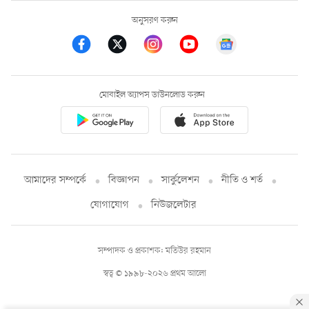
অনুসরণ করুন
মোবাইল অ্যাপস ডাউনলোড করুন
আমাদের সম্পর্কে
বিজ্ঞাপন
সার্কুলেশন
নীতি ও শর্ত
যোগাযোগ
নিউজলেটার
সম্পাদক ও প্রকাশক: মতিউর রহমান
স্বত্ব © ১৯৯৮-২০২৬ প্রথম আলো