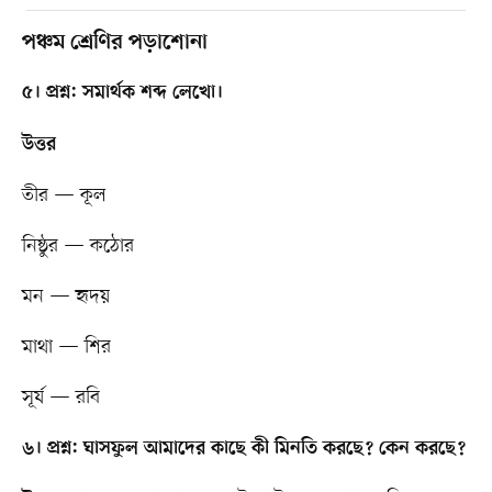
পঞ্চম শ্রেণির পড়াশোনা
৫। প্রশ্ন: সমার্থক শব্দ লেখো।
উত্তর
তীর — কূল
নিষ্ঠুর — কঠোর
মন — হৃদয়
মাথা — শির
সূর্য — রবি
৬। প্রশ্ন: ঘাসফুল আমাদের কাছে কী মিনতি করছে? কেন করছে?