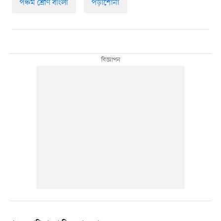
পঞ্চম শ্রেণি বাংলা
পড়াশোনা