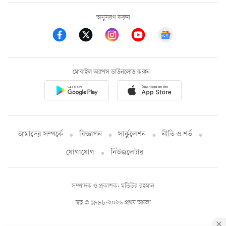
অনুসরণ করুন
মোবাইল অ্যাপস ডাউনলোড করুন
আমাদের সম্পর্কে
বিজ্ঞাপন
সার্কুলেশন
নীতি ও শর্ত
যোগাযোগ
নিউজলেটার
সম্পাদক ও প্রকাশক: মতিউর রহমান
স্বত্ব © ১৯৯৮-২০২৬ প্রথম আলো