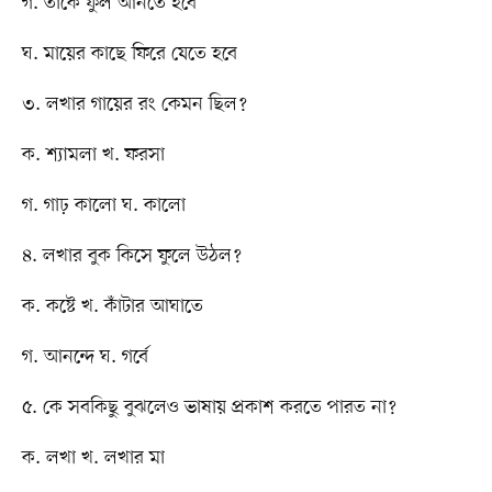
গ. তাকে ফুল আনতে হবে
ঘ. মায়ের কাছে ফিরে যেতে হবে
৩. লখার গায়ের রং কেমন ছিল?
ক. শ্যামলা খ. ফরসা
গ. গাঢ় কালো ঘ. কালো
৪. লখার বুক কিসে ফুলে উঠল?
ক. কষ্টে খ. কাঁটার আঘাতে
গ. আনন্দে ঘ. গর্বে
৫. কে সবকিছু বুঝলেও ভাষায় প্রকাশ করতে পারত না?
ক. লখা খ. লখার মা