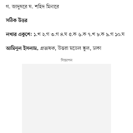
গ. জাদুঘরে ঘ. শহিদ মিনারে
সঠিক উত্তর
১.খ ২.গ ৩.গ ৪.ঘ ৫.ক ৬.ক ৭.খ ৮.ক ৯.গ ১০.ঘ
লখার একুশে:
প্রভাষক
, উত্তরা মডেল স্কুল, ঢাকা
আমিনুল ইসলাম,