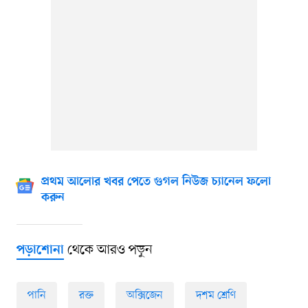
প্রথম আলোর খবর পেতে গুগল নিউজ চ্যানেল ফলো
করুন
থেকে আরও পড়ুন
পড়াশোনা
পানি
রক্ত
অক্সিজেন
দশম শ্রেণি