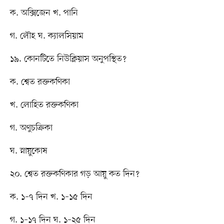
ক. অক্সিজেন খ. পানি
গ. লৌহ ঘ. ক্যালসিয়াম
১৯. কোনটিতে নিউক্লিয়াস অনুপস্থিত?
ক. শ্বেত রক্তকণিকা
খ. লোহিত রক্তকণিকা
গ. অণুচক্রিকা
ঘ. স্নায়ুকোষ
২০. শ্বেত রক্তকণিকার গড় আয়ু কত দিন?
ক. ১–৭ দিন খ. ১–১৫ দিন
গ. ১–১৭ দিন ঘ. ১–২৫ দিন