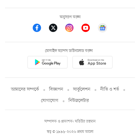
অনুসরণ করুন
মোবাইল অ্যাপস ডাউনলোড করুন
আমাদের সম্পর্কে
বিজ্ঞাপন
সার্কুলেশন
নীতি ও শর্ত
যোগাযোগ
নিউজলেটার
সম্পাদক ও প্রকাশক: মতিউর রহমান
স্বত্ব © ১৯৯৮-২০২৬ প্রথম আলো