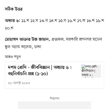
সঠিক উত্তর
১১.খ ১২.ঘ ১৩.গ ১৪.খ ১৫.গ ১৬.খ ১৭.ক ১৮.খ ১৯.খ
অধ্যায় ৬:
২০.খ
প্রভাষক,
সরকারি রূপনগর মডেল
মোহাম্মদ আক্তার উজ জামান,
স্কুল অ্যান্ড কলেজ, ঢাকা
আরও পড়ুন
দশম শ্রেণি - জীববিজ্ঞান | অধ্যায় ৬ :
বহুনির্বাচনি প্রশ্ন (১-১০)
২০ আগস্ট ২০২৩