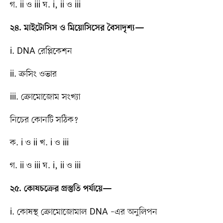
গ. ii ও iii ঘ. i, ii ও iii
২৪. মাইটোসিস ও মিয়োসিসের বৈসাদৃশ্য—
i. DNA রেপ্লিকেশন
ii. ক্রসিং ওভার
iii. ক্রোমোজোম সংখ্যা
নিচের কোনটি সঠিক?
ক. i ও ii খ. i ও iii
গ. ii ও iii ঘ. i, ii ও iii
২৫. কোষচক্রের প্রস্তুতি পর্যায়ে—
i. কোষস্থ ক্রোমোজোমাল DNA –এর অনুলিপন