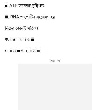
ii. ATP সরবরাহ বৃদ্ধি হয়
iii. RNA ও প্রোটিন সংশ্লেষণ হয়
নিচের কোনটি সঠিক?
ক. i ও ii খ. i ও iii
গ. ii ও iii ঘ. i, ii ও iii