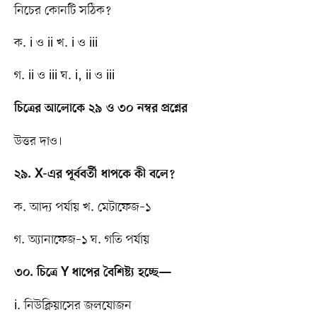
নিচের কোনটি সঠিক?
ক. i ও ii খ. i ও iii
গ. ii ও iii ঘ. i, ii ও iii
চিত্রের আলোকে ২৯ ও ৩০ নম্বর প্রশ্নের
উত্তর দাও।
২৯. X-এর পূর্ববর্তী ধাপকে কী বলে?
ক. আদ্য পর্যায় খ. মেটাফেজ–১
গ. অ্যানাফেজ–১ ঘ. গতি পর্যায়
৩০. চিত্রে Y ধাপের বৈশিষ্ট্য হচ্ছে—
i. নিউক্লিয়াসের জলযোজন