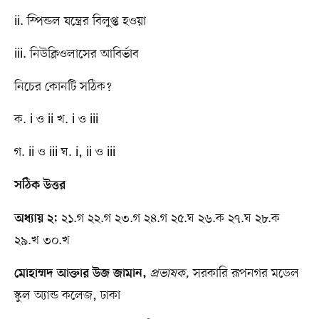
ii. স্পিন্ডল যন্ত্রের বিলুপ্ত হওয়া
iii. নিউক্লিওলাসের আবির্ভাব
নিচের কোনটি সঠিক?
ক. i ও ii খ. i ও iii
গ. ii ও iii ঘ. i, ii ও iii
সঠিক উত্তর
২১.গ ২২.গ ২৩.গ ২৪.গ ২৫.ঘ ২৬.ক ২৭.ঘ ২৮.ক
অধ্যায় ২:
২৯.খ ৩০.খ
প্রভাষক,
সরকারি রূপনগর মডেল
মোহাম্মদ আক্তার উজ জামান,
স্কুল অ্যান্ড কলেজ, ঢাকা