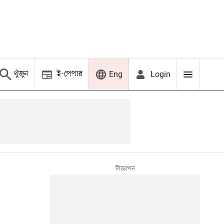
খুঁজুন
ই-পেপার
Login
Eng