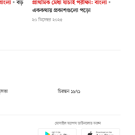
 বাংলা
বড়
প্রাথমিক মেধা যাচাই পরীক্ষা: বাংলা
এককথায় প্রকাশগুলো পড়ো
২০ ডিসেম্বর ২০২৫
ধুসভা
চিরন্তন ১৯৭১
মোবাইল অ্যাপস ডাউনলোড করুন