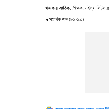
শিক্ষক,
উইল্​স লিট্​ল ফ
খন্দকার আতিক,
◀ সমার্থক শব্দ (৮৬-৯০)