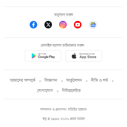
অনুসরণ করুন
মোবাইল অ্যাপস ডাউনলোড করুন
আমাদের সম্পর্কে
বিজ্ঞাপন
সার্কুলেশন
নীতি ও শর্ত
যোগাযোগ
নিউজলেটার
সম্পাদক ও প্রকাশক: মতিউর রহমান
স্বত্ব © ১৯৯৮-২০২৬ প্রথম আলো