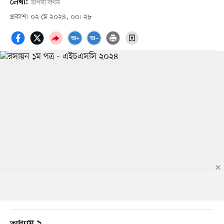
লেখা:
তাপসী বণিক
প্রকাশ: ০২ মে ২০২৪, ০০: ২৮