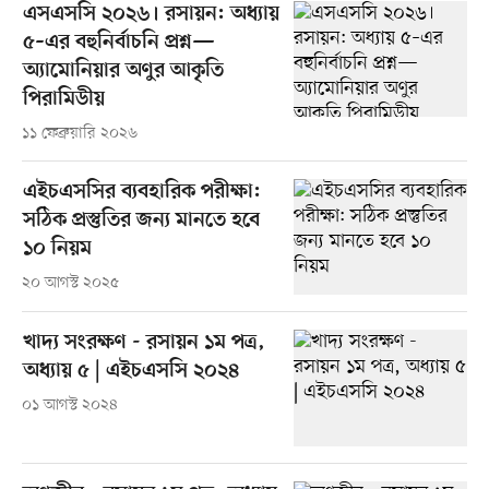
এসএসসি ২০২৬। রসায়ন: অধ্যায়
৫–এর বহুনির্বাচনি প্রশ্ন—
অ্যামোনিয়ার অণুর আকৃতি
পিরামিডীয়
১১ ফেব্রুয়ারি ২০২৬
এইচএসসির ব্যবহারিক পরীক্ষা:
সঠিক প্রস্তুতির জন্য মানতে হবে
১০ নিয়ম
২০ আগস্ট ২০২৫
খাদ্য সংরক্ষণ - রসায়ন ১ম পত্র,
অধ্যায় ৫ | এইচএসসি ২০২৪
০১ আগস্ট ২০২৪