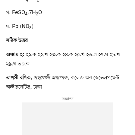
4
2
গ. FeSO
.7H
O
4
2
ঘ. Pb (NO
)
3
সঠিক উত্তর
২১.ক ২২.খ ২৩.ক ২৪.ক ২৫.খ ২৬.গ ২৭.ঘ ২৮.খ
অধ্যায় ২:
২৯.গ ৩০.ক
সহযোগী অধ্যাপক,
কলেজ অব ডেভেলপমেন্ট
তাপসী বণিক,
অল্টারনেটিভ, ঢাকা