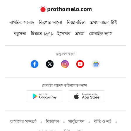
নাগরিক সংবাদ
কিশোর আলো
বিজ্ঞানচিন্তা
প্রথম আলো ট্রাস্ট
বন্ধুসভা
চিরন্তন ১৯৭১
ইপেপার
প্রথমা
মোবাইল ভ্যাস
অনুসরণ করুন
মোবাইল অ্যাপস ডাউনলোড করুন
আমাদের সম্পর্কে
বিজ্ঞাপন
সার্কুলেশন
নীতি ও শর্ত