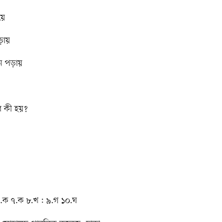
য়ে
ড়ায়
ে পড়ায়
র কী হয়?
.ক ৭.ক ৮.খ : ৯.গ ১০.ঘ