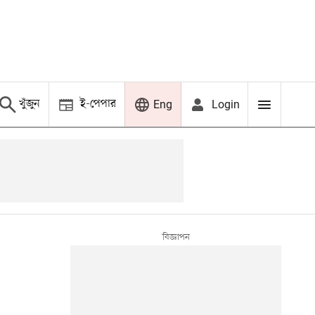
খুঁজুন
ই-পেপার
Login
Eng