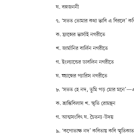
ঘ. বঙ্গজননী
৭. ‘সতত তোমার কথা ভাবি এ বিরলে’ ক
ক. ফ্রান্সের ভার্সাই নগরীতে
খ. জার্মানির বার্লিন নগরীতে
গ. ইংল্যান্ডের ডাবলিন নগরীতে
ঘ. ফ্যান্সের প্যারিস নগরীতে
৮. ‘সতত হে নদ, তুমি পড় মোর মনে’—এ চ
ক. ভ্রান্তিবিলাস খ. স্মৃতি রোমন্থন
গ. আত্মসংবিৎ ঘ. চৈতন্য-উদয়
৯. ‘কপোতাক্ষ নদ’ কবিতায় কবি স্মৃতিক