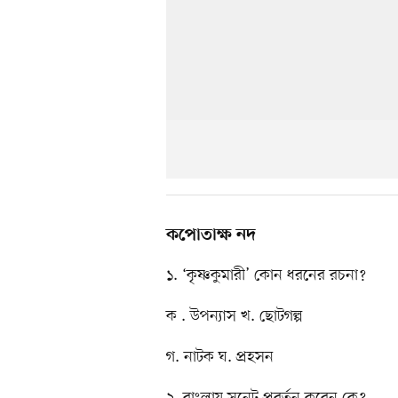
কপোতাক্ষ নদ
১. ‘কৃষ্ণকুমারী’ কোন ধরনের রচনা?
ক . উপন্যাস খ. ছোটগল্প
গ. নাটক ঘ. প্রহসন
২. বাংলায় সনেট প্রবর্তন করেন কে?