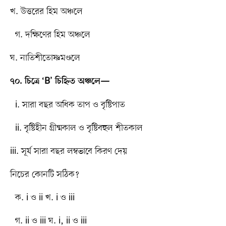
খ. উত্তরের হিম অঞ্চলে
গ. দক্ষিণের হিম অঞ্চলে
ঘ. নাতিশীতোষ্ণমণ্ডলে
৭০. চিত্রে ‘B’ চিহ্নিত অঞ্চলে—
i. সারা বছর অধিক তাপ ও বৃষ্টিপাত
ii. বৃষ্টিহীন গ্রীষ্মকাল ও বৃষ্টিবহুল শীতকাল
iii. সূর্য সারা বছর লম্বভাবে কিরণ দেয়
নিচের কোনটি সঠিক?
ক. i ও ii খ. i ও iii
গ. ii ও iii ঘ. i, ii ও iii