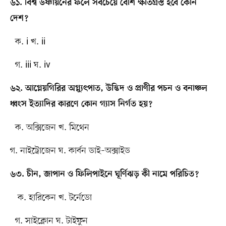
৬১. বিশ্ব উষ্ণায়নের ফলে সবচেয়ে বেশি ক্ষতিগ্রস্ত হবে কোন
দেশ?
ক. i খ. ii
গ. iii ঘ. iv
৬২. আগ্নেয়গিরির অগ্ন্যুৎপাত, উদ্ভিদ ও প্রাণীর পচন ও বনাঞ্চল
ধ্বংস ইত্যাদির কারণে কোন গ্যাস নির্গত হয়?
ক. অক্সিজেন খ. মিথেন
গ. নাইট্রোজেন ঘ. কার্বন ডাই–অক্সাইড
৬৩. চীন, জাপান ও ফিলিপাইনে ঘূর্ণিঝড় কী নামে পরিচিত?
ক. হারিকেন খ. টর্নেডো
গ. সাইক্লোন ঘ. টাইফুন