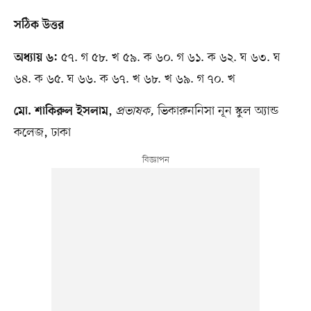
সঠিক উত্তর
৫৭. গ ৫৮. খ ৫৯. ক ৬০. গ ৬১. ক ৬২. ঘ ৬৩. ঘ
অধ্যায় ৬:
৬৪. ক ৬৫. ঘ ৬৬. ক ৬৭. খ ৬৮. খ ৬৯. গ ৭০. খ
,
প্রভাষক,
ভিকারুননিসা নূন স্কুল অ্যান্ড
মো. শাকিরুল ইসলাম
কলেজ, ঢাকা