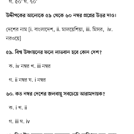
গ. ৫০° ঘ. ৭০°
উদ্দীপকের আলোকে ৫৯ থেকে ৬০ নম্বর প্রশ্নের উত্তর দাও।
দেশের নাম [i. বাংলাদেশ, ii. মালয়েশিয়া, iii. মিসর, iv.
নরওয়ে]
৫৯. বিশ্ব উষ্ণায়নের ফলে লাভবান হবে কোন দেশ?
ক. iv নম্বর খ. iii নম্বর
গ. ii নম্বর ঘ. i নম্বর
৬০. কত নম্বর দেশের জলবায়ু সবচেয়ে আরামদায়ক?
ক. i খ. ii
গ. iii ঘ. iv