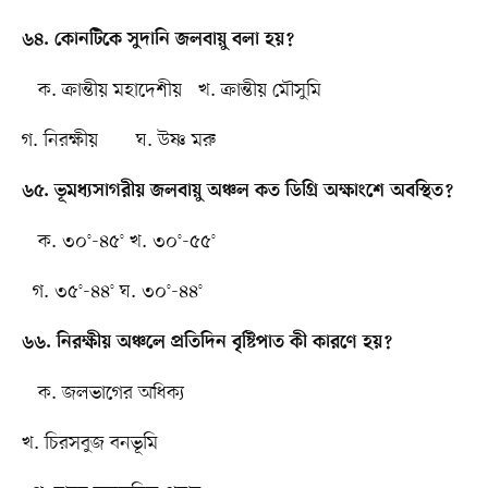
৬৪. কোনটিকে সুদানি জলবায়ু বলা হয়?
ক. ক্রান্তীয় মহাদেশীয় খ. ক্রান্তীয় মৌসুমি
গ. নিরক্ষীয় ঘ. উষ্ণ মরু
৬৫. ভূমধ্যসাগরীয় জলবায়ু অঞ্চল কত ডিগ্রি অক্ষাংশে অবস্থিত?
ক. ৩০°-৪৫° খ. ৩০°-৫৫°
গ. ৩৫°-৪৪° ঘ. ৩০°-৪৪°
৬৬. নিরক্ষীয় অঞ্চলে প্রতিদিন বৃষ্টিপাত কী কারণে হয়?
ক. জলভাগের অধিক্য
খ. চিরসবুজ বনভূমি