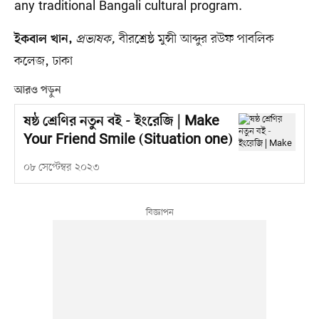
any traditional Bangali cultural program.
প্রভাষক,
বীরশ্রেষ্ঠ মুন্সী আব্দুর রউফ পাবলিক
ইকবাল খান,
কলেজ, ঢাকা
আরও পড়ুন
ষষ্ঠ শ্রেণির নতুন বই - ইংরেজি | Make
Your Friend Smile (Situation one)
০৮ সেপ্টেম্বর ২০২৩