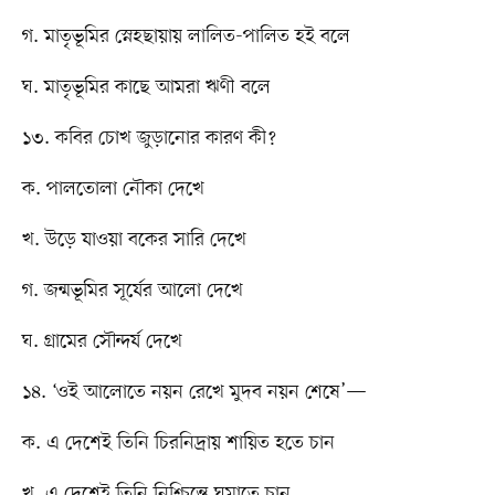
গ. মাতৃভূমির স্নেহছায়ায় লালিত-পালিত হই বলে
ঘ. মাতৃভূমির কাছে আমরা ঋণী বলে
১৩. কবির চোখ জুড়ানোর কারণ কী?
ক. পালতোলা নৌকা দেখে
খ. উড়ে যাওয়া বকের সারি দেখে
গ. জন্মভূমির সূর্যের আলো দেখে
ঘ. গ্রামের সৌন্দর্য দেখে
১৪. ‘ওই আলোতে নয়ন রেখে মুদব নয়ন শেষে’—
ক. এ দেশেই তিনি চিরনিদ্রায় শায়িত হতে চান
খ. এ দেশেই তিনি নিশ্চিন্তে ঘুমাতে চান