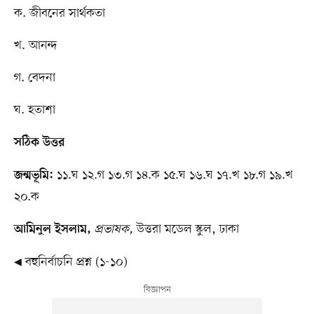
ক. জীবনের সার্থকতা
খ. আনন্দ
গ. বেদনা
ঘ. হতাশা
সঠিক উত্তর
১১.ঘ ১২.গ ১৩.গ ১৪.ক ১৫.ঘ ১৬.ঘ ১৭.খ ১৮.গ ১৯.খ
জন্মভূমি:
২০.ক
প্রভাষক,
উত্তরা মডেল স্কুল, ঢাকা
আমিনুল ইসলাম,
◀ বহুনির্বাচনি প্রশ্ন (১-১০)