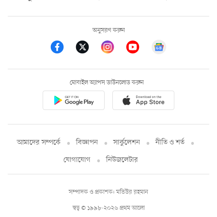
অনুসরণ করুন
মোবাইল অ্যাপস ডাউনলোড করুন
আমাদের সম্পর্কে
বিজ্ঞাপন
সার্কুলেশন
নীতি ও শর্ত
যোগাযোগ
নিউজলেটার
সম্পাদক ও প্রকাশক: মতিউর রহমান
স্বত্ব © ১৯৯৮-২০২৬ প্রথম আলো