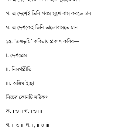
গ. এ দেশেই তিনি পরম সুখে বাস করতে চান
ঘ. এ দেশকেই তিনি ভালোবাসতে চান
১৫. ‘জন্মভূমি’ কবিতায় প্রকাশ কবির—
i. দেশপ্রেম
ii. নিসর্গপ্রীতি
iii. অন্তিম ইচ্ছা
নিচের কোনটি সঠিক?
ক. i ও ii খ. i ও iii
গ. ii ও iii ঘ. i, ii ও iii