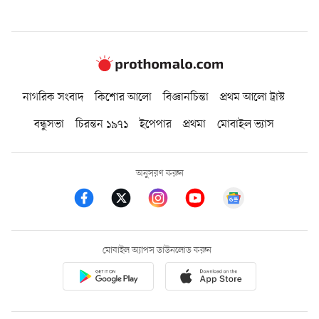
নাগরিক সংবাদ
কিশোর আলো
বিজ্ঞানচিন্তা
প্রথম আলো ট্রাস্ট
বন্ধুসভা
চিরন্তন ১৯৭১
ইপেপার
প্রথমা
মোবাইল ভ্যাস
অনুসরণ করুন
মোবাইল অ্যাপস ডাউনলোড করুন