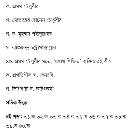
ক. প্রমথ চৌধুরীর
খ. মোতাহের হোসেন চৌধুরীর
গ. ড. মুহম্মদ শহীদুল্লাহর
ঘ. বঙ্কিমচন্দ্র চট্টোপাধ্যায়ের
৪০. প্রমথ চৌধুরীর মতে, ‘যথার্থ শিক্ষিত’ ব্যক্তিমাত্রই কী?
ক. প্রগতিশীল খ. কেতাবি
গ. ডিগ্রিধারী ঘ. করিৎকর্মা
সঠিক উত্তর
৩১.ক ৩২.ক ৩৩.ক ৩৪.ক ৩৫.খ ৩৬.ক ৩৭.ক ৩৮.ক
বই পড়া:
৩৯.ক ৪০.ক