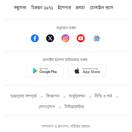
বন্ধুসভা
চিরন্তন ১৯৭১
ইপেপার
প্রথমা
মোবাইল ভ্যাস
অনুসরণ করুন
মোবাইল অ্যাপস ডাউনলোড করুন
আমাদের সম্পর্কে
বিজ্ঞাপন
সার্কুলেশন
নীতি ও শর্ত
যোগাযোগ
নিউজলেটার
সম্পাদক ও প্রকাশক: মতিউর রহমান