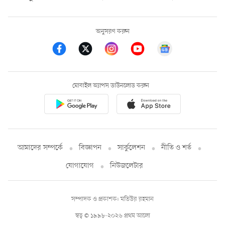
অনুসরণ করুন
মোবাইল অ্যাপস ডাউনলোড করুন
আমাদের সম্পর্কে
বিজ্ঞাপন
সার্কুলেশন
নীতি ও শর্ত
যোগাযোগ
নিউজলেটার
সম্পাদক ও প্রকাশক: মতিউর রহমান
স্বত্ব © ১৯৯৮-২০২৬ প্রথম আলো