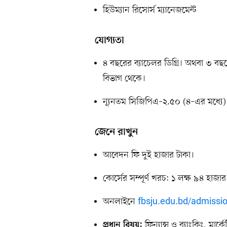
হিউম্যান রিসোর্স ম্যানেজমেন্ট
যোগ্যতা
৪ বছরের ব্যাচেলর ডিগ্রি। অথবা ৩ বছরে
বিভাগ থেকে।
ন্যূনতম সিজিপিএ–২.৫০ (৪–এর মধ্যে) ব
জেনে রাখুন
আবেদন ফি দুই হাজার টাকা।
কোর্সের সম্পূর্ণ খরচ: ১ লক্ষ ৯৪ হাজা
অনলাইনে
fbsju.edu.bd/admissi
ফিন্যান্স ও ব্যাংকিং, মার
প্রধান বিষয়: