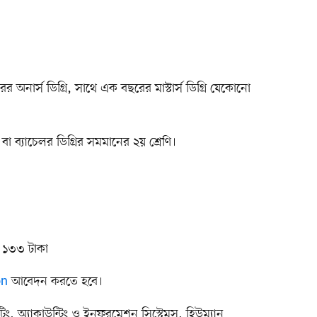
র অনার্স ডিগ্রি, সাথে এক বছরের মাস্টার্স ডিগ্রি যেকোনো
া ব্যাচেলর ডিগ্রির সমমানের ২য় শ্রেণি।
র ১৩৩ টাকা
on
আবেদন করতে হবে।
্কেটিং, অ্যাকাউন্টিং ও ইনফরমেশন সিস্টেমস, হিউম্যান