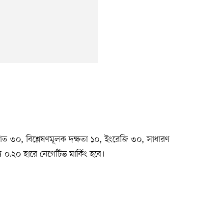
।
। গণিত ৩০, বিশ্লেষণমূলক দক্ষতা ১০, ইংরেজি ৩০, সাধারণ
ন্য ০.২০ হারে নেগেটিভ মার্কিং হবে।