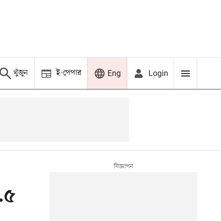
খুঁজুন
ই-পেপার
Login
Eng
.৫