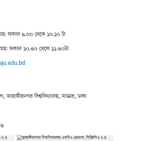
 সময়: সকাল ৯.০০ থেকে ১০.১০ টা
 সময়: সকাল ১০.৩০ থেকে ১১.৩০টা
sju.edu.bd
 জাহাঙ্গীরনগর বিশ্ববিদ্যালয়, সাভার, ঢাকা
m
৩৯