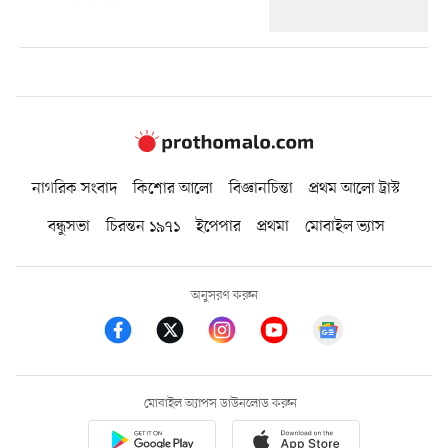
নাগরিক সংবাদ
কিশোর আলো
বিজ্ঞানচিন্তা
প্রথম আলো ট্রাস্ট
বন্ধুসভা
চিরন্তন ১৯৭১
ইপেপার
প্রথমা
মোবাইল ভ্যাস
অনুসরণ করুন
মোবাইল অ্যাপস ডাউনলোড করুন