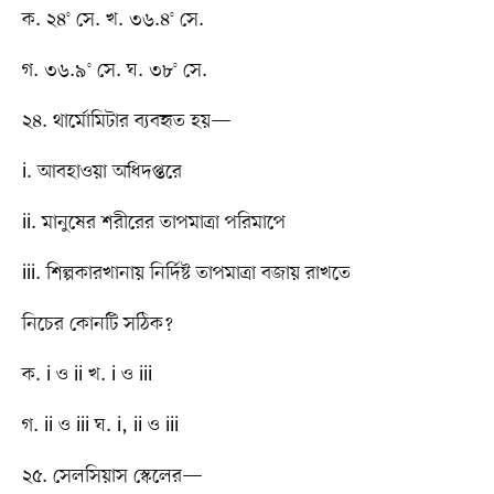
ক. ২৪° সে. খ. ৩৬.৪° সে.
গ. ৩৬.৯° সে. ঘ. ৩৮° সে.
২৪. থার্মোমিটার ব্যবহৃত হয়—
i. আবহাওয়া অধিদপ্তরে
ii. মানুষের শরীরের তাপমাত্রা পরিমাপে
iii. শিল্পকারখানায় নির্দিষ্ট তাপমাত্রা বজায় রাখতে
নিচের কোনটি সঠিক?
ক. i ও ii খ. i ও iii
গ. ii ও iii ঘ. i, ii ও iii
২৫. সেলসিয়াস স্কেলের—