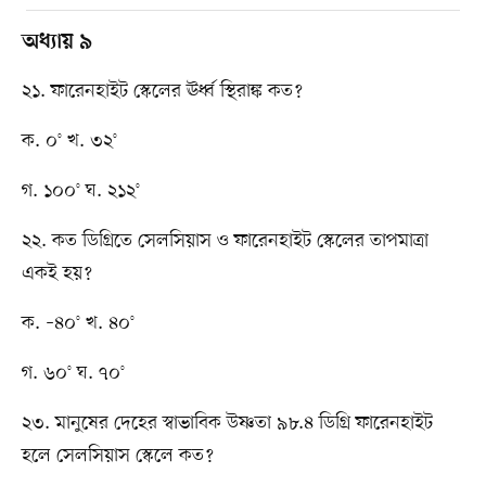
অধ্যায় ৯
২১. ফারেনহাইট স্কেলের ঊর্ধ্ব স্থিরাঙ্ক কত?
ক. ০° খ. ৩২°
গ. ১০০° ঘ. ২১২°
২২. কত ডিগ্রিতে সেলসিয়াস ও ফারেনহাইট স্কেলের তাপমাত্রা
একই হয়?
ক. –৪০° খ. ৪০°
গ. ৬০° ঘ. ৭০°
২৩. মানুষের দেহের স্বাভাবিক উষ্ণতা ৯৮.৪ ডিগ্রি ফারেনহাইট
হলে সেলসিয়াস স্কেলে কত?