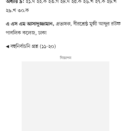
২১.ঘ ২২.ক ২৩.গ ২৪.ঘ ২৫.ক ২৬.খ ২৭.ক ২৮.খ
অধ্যায় ৯:
২৯.খ ৩০.ক
প্রভাষক,
বীরশ্রেষ্ঠ মুন্সী আব্দুর রউফ
এ এস এম আসাদুজ্জামান,
পাবলিক কলেজ, ঢাকা
◀ বহুনির্বাচনি প্রশ্ন (১১-২০)