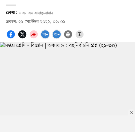
লেখা:
এ এস এম আসাদুজ্জামান
প্রকাশ: ২৯ সেপ্টেম্বর ২০২২, ০২: ০১