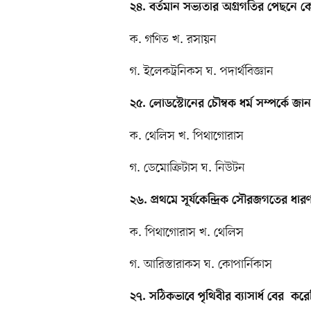
২৪. বর্তমান সভ্যতার অগ্রগতির পেছনে
ক. গণিত খ. রসায়ন
গ. ইলেকট্রনিকস ঘ. পদার্থবিজ্ঞান
২৫. লোডস্টোনের চৌম্বক ধর্ম সম্পর্কে জ
ক. থেলিস খ. পিথাগোরাস
গ. ডেমোক্রিটাস ঘ. নিউটন
২৬. প্রথমে সূর্যকেন্দ্রিক সৌরজগতের ধা
ক. পিথাগোরাস খ. থেলিস
গ. আরিস্তারাকস ঘ. কোপার্নিকাস
২৭. সঠিকভাবে পৃথিবীর ব্যাসার্ধ বের ক