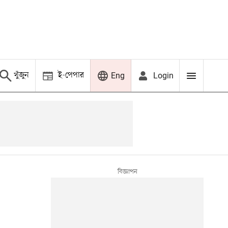
খুঁজুন
ই-পেপার
Login
Eng