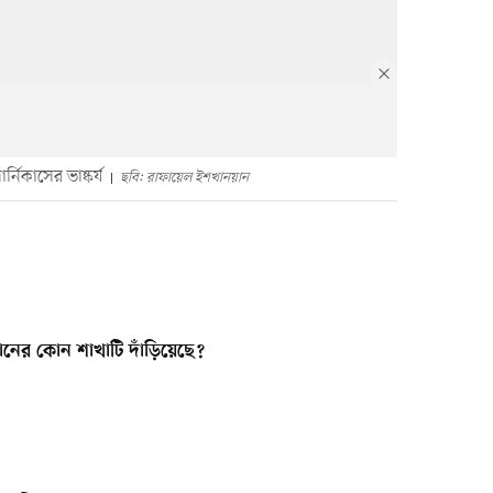
নিকাসের ভাষ্কর্য
ছবি: রাফায়েল ইশখানয়ান
্ঞানের কোন শাখাটি দাঁড়িয়েছে?