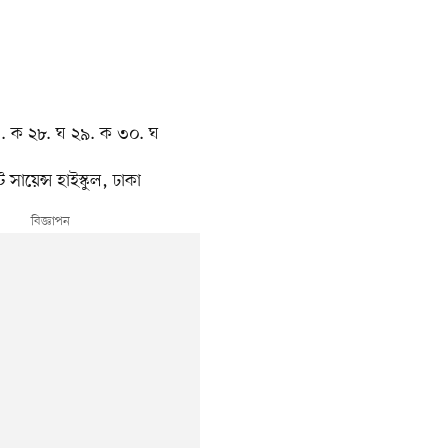
৭. ক ২৮. ঘ ২৯. ক ৩০. ঘ
্ট সায়েন্স হাইস্কুল, ঢাকা