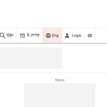
খুঁজুন
ই-পেপার
Login
Eng