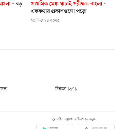
 বাংলা
বড়
প্রাথমিক মেধা যাচাই পরীক্ষা: বাংলা
এককথায় প্রকাশগুলো পড়ো
২০ ডিসেম্বর ২০২৫
ধুসভা
চিরন্তন ১৯৭১
মোবাইল অ্যাপস ডাউনলোড করুন