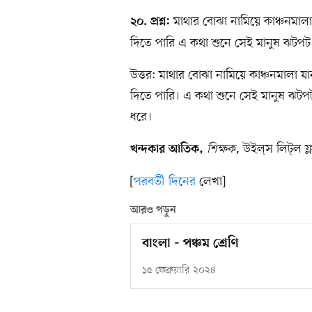
মাথার বোঝা নামিয়ে কাঞ্চনমাল
২০. প্রশ্ন:
দিতে পারি এ কথা শুনে সেই মানুষ ঝটপট ত
উত্তর: মাথার বোঝা নামিয়ে কাঞ্চনমালা
দিতে পারি। এ কথা শুনে সেই মানুষ ঝটপট 
ধরে।
শিক্ষক,
উইল্​স লিট্​ল ফ্
খন্দকার আতিক,
[
পরবর্তী দিনের
লেখা]
আরও পড়ুন
বাংলা - পঞ্চম শ্রেণি
১৫ ফেব্রুয়ারি ২০২৪