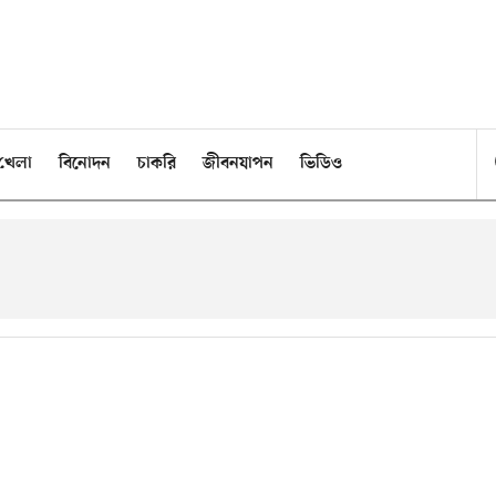
খেলা
বিনোদন
চাকরি
জীবনযাপন
ভিডিও