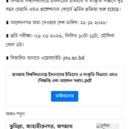
∎ জগন্নাথ বিশ্ববিদ্যালয়ে ইসলামের ইতিহাস ও সংস্কৃতি বিভাগে দুই
বছর মেয়াদি এমএ প্রফেশনাল কোর্সে ভর্তির প্রক্রিয়া শুরু হয়েছে।
∎ আবেদনপত্র জমা দেওয়ার শেষ তারিখ: ২২-১২-২০২২।
∎
ভর্তি পরীক্ষা: ০৬-০১-২০২৩, লিখিত ১০টা-১১টা, মৌখিক
বেলা ২টা।
∎ বিস্তারিত জানতে ওয়েবসাইট: jnu.ac.bd
জগন্নাথ বিশ্ববিদ্যালয়ে ইসলামের ইতিহাস ও সংস্কৃতি বিভাগে এমএ
(বিজ্ঞপ্তি এবং আবেদন ফরম).pdf
ডাউনলোড
আরও পড়ুন
কুমিল্লা, জাহাঙ্গীরনগর, জগন্নাথ