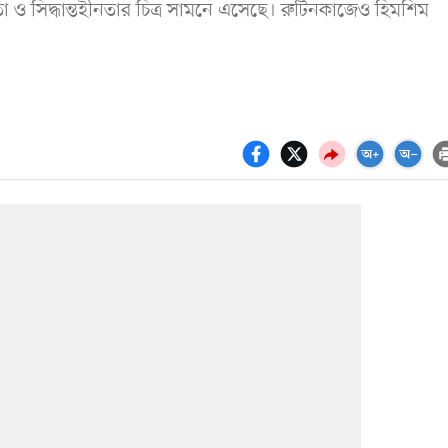
্থতা ও সিদ্ধান্তহীনতার চিত্র সামনে এসেছে। রুটিনকাজেও হিমশিম