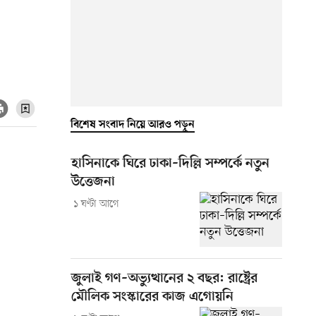
বিশেষ সংবাদ নিয়ে আরও পড়ুন
হাসিনাকে ঘিরে ঢাকা–দিল্লি সম্পর্কে নতুন
উত্তেজনা
১ ঘণ্টা আগে
জুলাই গণ–অভ্যুত্থানের ২ বছর: রাষ্ট্রের
মৌলিক সংস্কারের কাজ এগোয়নি