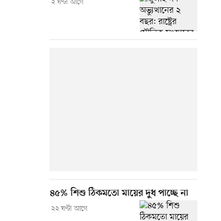
২ ঘণ্টা আগে
৪৫% শিশু ঠিকমতো মায়ের দুধ পাচ্ছে না
২২ ঘণ্টা আগে