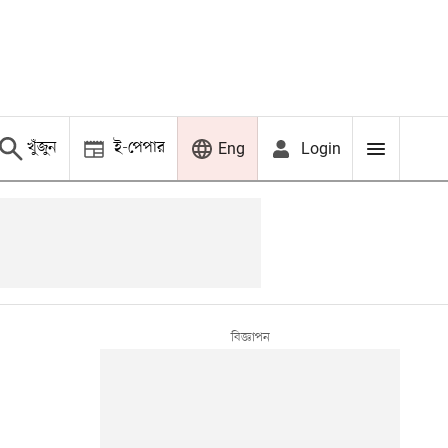
খুঁজুন
ই-পেপার
Login
Eng