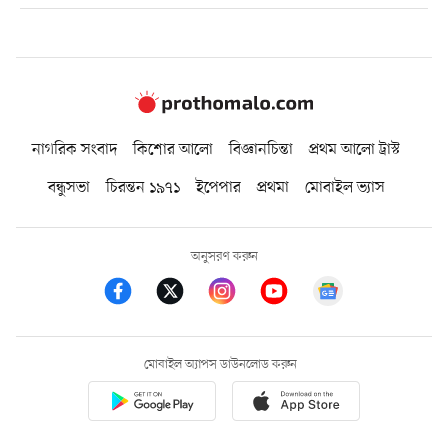
নাগরিক সংবাদ
কিশোর আলো
বিজ্ঞানচিন্তা
প্রথম আলো ট্রাস্ট
বন্ধুসভা
চিরন্তন ১৯৭১
ইপেপার
প্রথমা
মোবাইল ভ্যাস
অনুসরণ করুন
মোবাইল অ্যাপস ডাউনলোড করুন