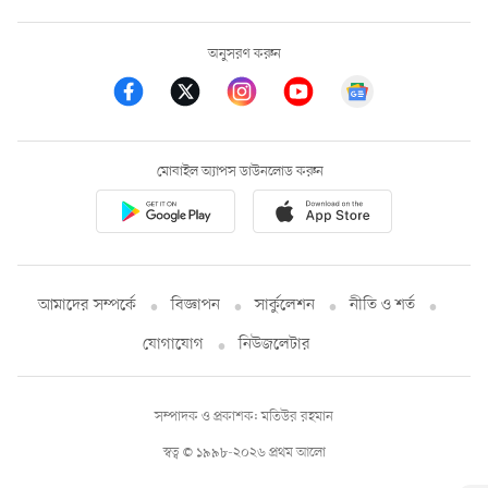
অনুসরণ করুন
মোবাইল অ্যাপস ডাউনলোড করুন
আমাদের সম্পর্কে
বিজ্ঞাপন
সার্কুলেশন
নীতি ও শর্ত
যোগাযোগ
নিউজলেটার
সম্পাদক ও প্রকাশক: মতিউর রহমান
স্বত্ব © ১৯৯৮-২০২৬ প্রথম আলো