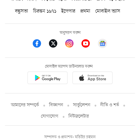
বন্ধুসভা
চিরন্তন ১৯৭১
ইপেপার
প্রথমা
মোবাইল ভ্যাস
অনুসরণ করুন
মোবাইল অ্যাপস ডাউনলোড করুন
আমাদের সম্পর্কে
বিজ্ঞাপন
সার্কুলেশন
নীতি ও শর্ত
যোগাযোগ
নিউজলেটার
সম্পাদক ও প্রকাশক: মতিউর রহমান