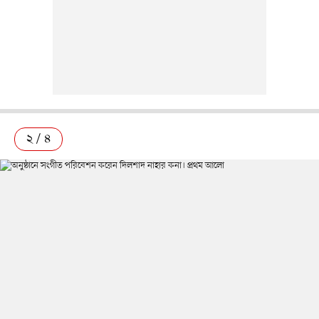
২ / ৪