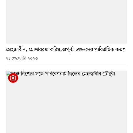
মেহজাবীন, মোশাররফ করিম,অপূর্ব, চঞ্চলদের পারিশ্রমিক কত?
২১ ফেব্রুয়ারি ২০২৩