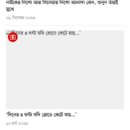
নাটকের নিশো আর সিনেমার নিশো আলাদা কেন, শুনুন তাঁরই
মুখে
০৯ ডিসেম্বর ২০২৫
‘দিনের ৪ ঘণ্টা যদি রোডে কেটে যায়...’
১০ মার্চ ২০২৫