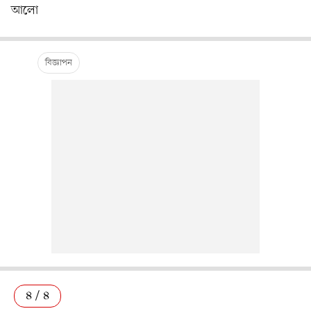
আলো
৪ / ৪