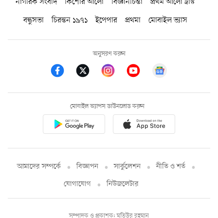
নাগরিক সংবাদ
কিশোর আলো
বিজ্ঞানচিন্তা
প্রথম আলো ট্রাস্ট
বন্ধুসভা
চিরন্তন ১৯৭১
ইপেপার
প্রথমা
মোবাইল ভ্যাস
অনুসরণ করুন
মোবাইল অ্যাপস ডাউনলোড করুন
আমাদের সম্পর্কে
বিজ্ঞাপন
সার্কুলেশন
নীতি ও শর্ত
যোগাযোগ
নিউজলেটার
সম্পাদক ও প্রকাশক: মতিউর রহমান