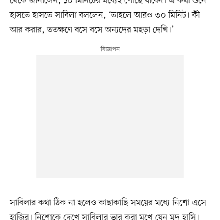
থেকে জানালেন, ১০ মিনিটের মধ্যেই পৌঁছে যাবেন। এ কথা শুনে
হাসতে হাসতে সাবিলা বললেন, ‘তাহলে আরও ৩০ মিনিট। কী
আর করার, ততক্ষণে বসে বসে অন্যদের মহড়া দেখি।’
সাবিলার কথা ঠিক না হলেও কাছাকাছি সময়ের মধ্যে নিশো এসে
হাজির। নিশোকে দেখে সাবিলার ভার করা মুখে যেন মৃদ হাসি।