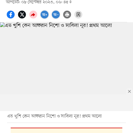
আপডেট: ০৮ সেপ্টেম্বর ২০২৩, ০৬: ৪৫
এত খুশি কেন আফরান নিশো ও সাবিলা নূর! প্রথম আলো