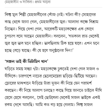
মেহজাবীন ও সাবিলা। প্রথম আলো
কিন্তু মূল শিল্পী মেহজাবীনের খোঁজ নেই। ঘটনা কী? সোহাগের
কাছ থেকে জানা গেল, মেহজাবীনের জ্বর। আলাদা কক্ষে বিশ্রাম
নিচ্ছেন। গিয়ে দেখা গেল, আরেকটি মহড়াকক্ষের এক কোণে
চুপচাপ বসে আছেন মেহজাবীন। বললেন, ‘গতকাল রাত থেকেই
জ্বর জ্বর ভাব মনে হচ্ছিল। ভাবছিলাম ঠিক হয়ে যাবে। এখন মনে
হচ্ছে বেড়ে যাচ্ছে। কী যে হবে অনুষ্ঠানের দিন!’
‘সজল ভাই কী ভিটামিন খান’
ঘড়িতে সময় সন্ধ্যা ৭টা। মহড়াকক্ষে ঢুকতেই দেখা গেল সজল ও
দীঘিকে। চারপাশে নাচের ছেলেমেয়েরা ছড়িয়ে–ছিটিয়ে আছেন।
ফ্লোরের মাঝখানে দাঁড়িয়ে তাঁরা দুজন কী নিয়ে যেন পরামর্শ
করছেন। কী নিয়ে আলাপ চলছে? কাছে গিয়ে জানতে চাইলে দীঘি
হেসে হেসে বললেন, ‘সেই ছোটবেলা থেকেই সজল ভাইকে একই
রকম দেখে আসছি। আমি কত বড় হয়ে গেলাম। কিন্তু সজল