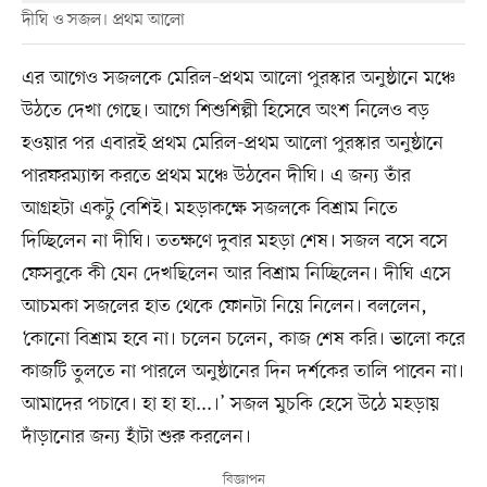
দীঘি ও সজল। প্রথম আলো
এর আগেও সজলকে মেরিল-প্রথম আলো পুরস্কার অনুষ্ঠানে মঞ্চে
উঠতে দেখা গেছে। আগে শিশুশিল্পী হিসেবে অংশ নিলেও বড়
হওয়ার পর এবারই প্রথম মেরিল-প্রথম আলো পুরস্কার অনুষ্ঠানে
পারফরম্যান্স করতে প্রথম মঞ্চে উঠবেন দীঘি। এ জন্য তাঁর
আগ্রহটা একটু বেশিই। মহড়াকক্ষে সজলকে বিশ্রাম নিতে
দিচ্ছিলেন না দীঘি। ততক্ষণে দুবার মহড়া শেষ। সজল বসে বসে
ফেসবুকে কী যেন দেখছিলেন আর বিশ্রাম নিচ্ছিলেন। দীঘি এসে
আচমকা সজলের হাত থেকে ফোনটা নিয়ে নিলেন। বললেন,
‘কোনো বিশ্রাম হবে না। চলেন চলেন, কাজ শেষ করি। ভালো করে
কাজটি তুলতে না পারলে অনুষ্ঠানের দিন দর্শকের তালি পাবেন না।
আমাদের পচাবে। হা হা হা...।’ সজল মুচকি হেসে উঠে মহড়ায়
দাঁড়ানোর জন্য হাঁটা শুরু করলেন।