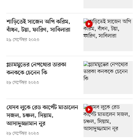
শাড়িতেই সাজেন অপি করিম,
বাঁধন, টয়া, ফারিণ, সাবিলারা
২৯ সেপ্টেম্বর ২০২৩
গ্ল্যামমুভের নেপথ্যের তারকা
কনককে চেনেন কি
২৮ সেপ্টেম্বর ২০২৩
যেসব লুকে রেড কার্পেট মাতালেন
সজল, চঞ্চল, সিয়াম,
আসাদুজ্জামান নূর
২৮ সেপ্টেম্বর ২০২৩