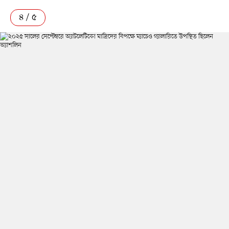
৪ / ৫