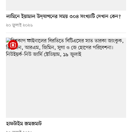
লামিনে ইয়ামাল উদ্‌যাপনের সময় ৩০৪ সংখ্যাটি দেখান কেন?
২০ জুলাই ২০২৬
হাফটাইম জমজমাট