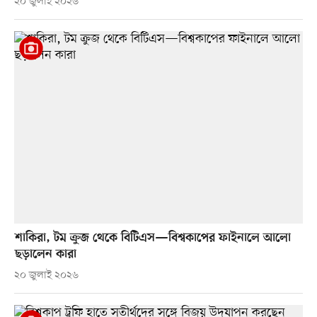
২০ জুলাই ২০২৬
শাকিরা, টম ক্রুজ থেকে বিটিএস—বিশ্বকাপের ফাইনালে আলো
ছড়ালেন কারা
২০ জুলাই ২০২৬