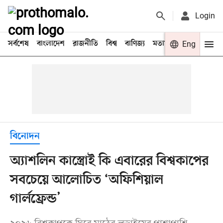
Login
সর্বশেষ
বাংলাদেশ
রাজনীতি
বিশ্ব
বাণিজ্য
মতামত
খেলা
Eng
বিনো
বিনোদন
অ্যাশলিন কাস্ত্রোই কি এবারের বিশ্বকাপের
সবচেয়ে আলোচিত ‘অফিশিয়াল
গার্লফ্রেন্ড’