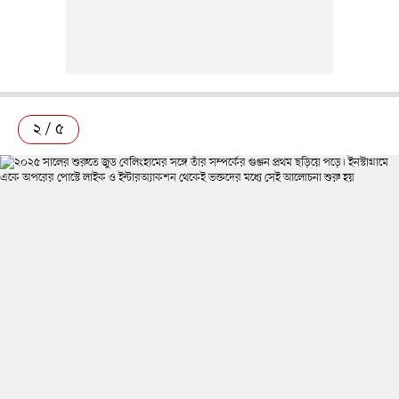
২ / ৫