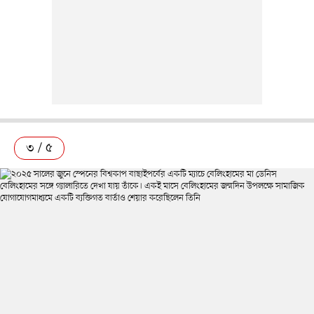
৩ / ৫