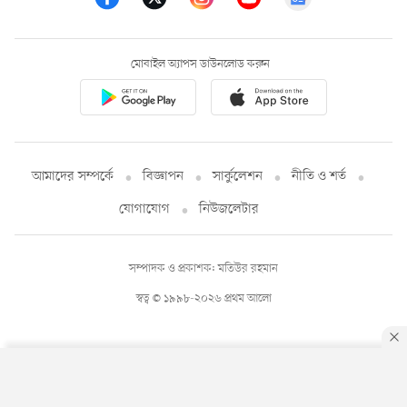
মোবাইল অ্যাপস ডাউনলোড করুন
আমাদের সম্পর্কে
বিজ্ঞাপন
সার্কুলেশন
নীতি ও শর্ত
যোগাযোগ
নিউজলেটার
সম্পাদক ও প্রকাশক: মতিউর রহমান
স্বত্ব © ১৯৯৮-২০২৬ প্রথম আলো
By using this site, you agree to our
Privacy Policy
.
OK