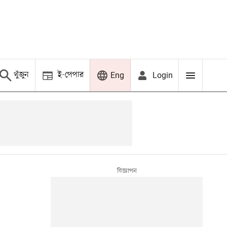
খুঁজুন
ই-পেপার
Login
Eng