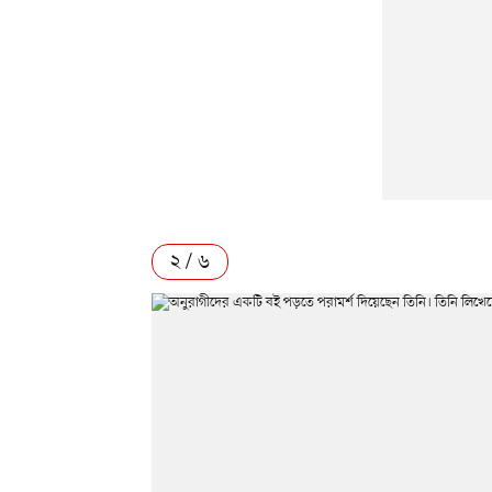
২ / ৬