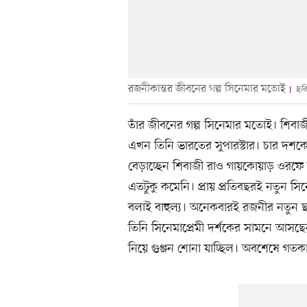
রজনীকান্তর জীবনের গল্প সিনেমার মতোই
ছবি:
তাঁর জীবনের গল্প সিনেমার মতোই। শিবা
এখন তিনি ভারতের সুপারস্টার। চার দশকের
বেড়াচ্ছেন শিবাজী রাও গায়কোয়াড় ওরফে র
এতটুকু কমেনি। প্রায় প্রতিবছরই নতুন 
বলাই বাহুল্য। অনেকবারই রজনীর নতুন ছবি
তিনি সিনেমাপ্রেমী দর্শকের সামনে আসছ
নিয়ে গুঞ্জন শোনা যাচ্ছিল। অবশেষে গতক