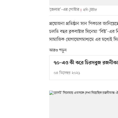
‘জেলার’–এর পোস্টার
ছবি: টুইটার
প্রযোজনা প্রতিষ্ঠান সান পিকচার জানিয়
চলতি বছর ব্লকবাস্টার সিনেমা ‘বিস্ট’-এ
সামাজিক যোগাযোগমাধ্যমে এর মধ্যেই সিন
আরও পড়ুন
৭০-এও কী করে চিরসবুজ রজনীকান
০৪ ডিসেম্বর ২০২১