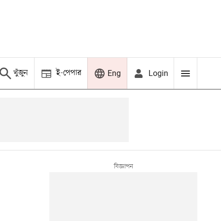
খুঁজুন
ই-পেপার
Login
Eng