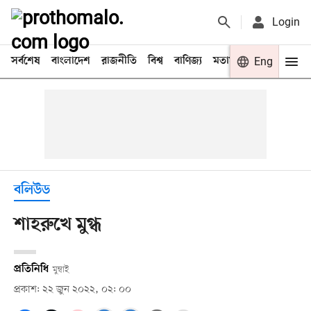
Login
সর্বশেষ
বাংলাদেশ
রাজনীতি
বিশ্ব
বাণিজ্য
মতামত
খেলা
Eng
বিনো
বলিউড
শাহরুখে মুগ্ধ
প্রতিনিধি
মুম্বাই
প্রকাশ: ২২ জুন ২০২২, ০২: ০০