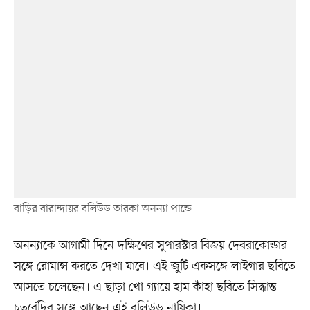
বাড়ির বারান্দায়র বলিউড তারকা অনন্যা পান্ডে
অনন্যাকে আগামী দিনে দক্ষিণের সুপারস্টার বিজয় দেবরাকোন্ডার
সঙ্গে রোমান্স করতে দেখা যাবে। এই জুটি একসঙ্গে লাইগার ছবিতে
আসতে চলেছেন। এ ছাড়া খো গ্যায়ে হাম কাঁহা ছবিতে সিদ্ধান্ত
চতুর্বেদির সঙ্গে আছেন এই বলিউড নায়িকা।