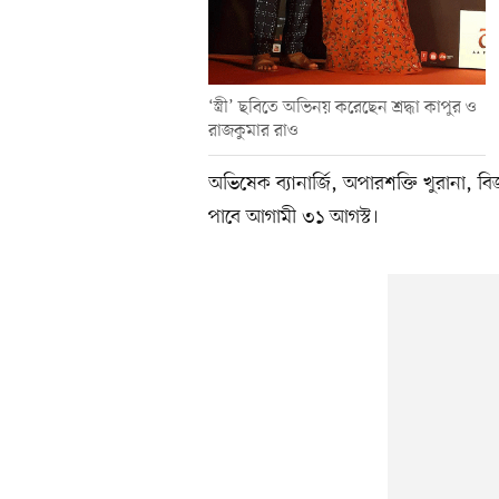
‘স্ত্রী’ ছবিতে অভিনয় করেছেন শ্রদ্ধা কাপুর ও
রাজকুমার রাও
অভিষেক ব্যানার্জি, অপারশক্তি খুরানা
পাবে আগামী ৩১ আগস্ট।