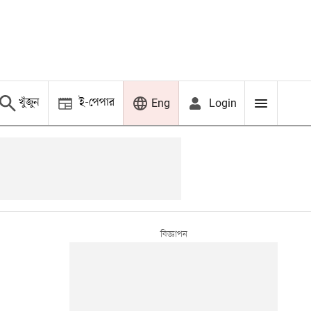
খুঁজুন
ই-পেপার
Login
Eng