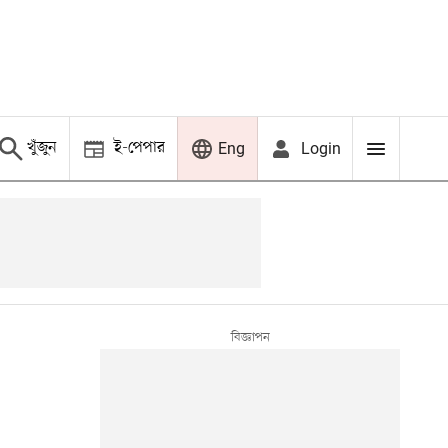
খুঁজুন
ই-পেপার
Login
Eng