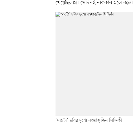
খেয়েছিলাম। সেদিনই নাককান মলে বলেছি
‘মান্টো’ ছবির দৃশ্যে নওয়াজুদ্দিন সিদ্দিকী