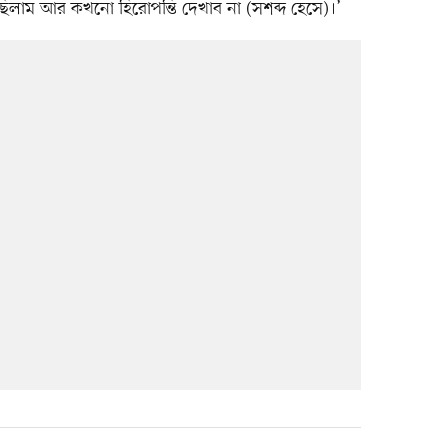
লাম আর কখনো হিরোপন্তি দেখাব না (সশব্দ হেসে)।’