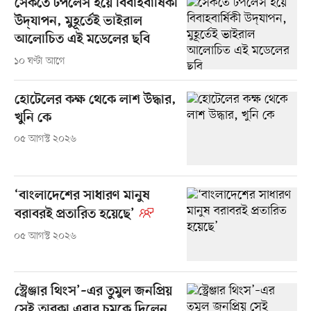
সৈকতে টপলেস হয়ে বিবাহবার্ষিকী
উদ্‌যাপন, মুহূর্তেই ভাইরাল
আলোচিত এই মডেলের ছবি
১০ ঘণ্টা আগে
হোটেলের কক্ষ থেকে লাশ উদ্ধার,
খুনি কে
০৫ আগস্ট ২০২৬
‘বাংলাদেশের সাধারণ মানুষ
বরাবরই প্রতারিত হয়েছে’
০৫ আগস্ট ২০২৬
স্ট্রেঞ্জার থিংস’–এর তুমুল জনপ্রিয়
সেই তারকা এবার চমকে দিলেন