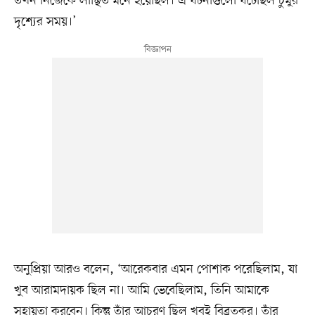
তখন নিজেকে লাঞ্ছিত মনে হয়েছিল। এ ঘটনাগুলো ঘটেছিল চুমুর
দৃশ্যের সময়।’
অনুপ্রিয়া আরও বলেন, ‘আরেকবার এমন পোশাক পরেছিলাম, যা
খুব আরামদায়ক ছিল না। আমি ভেবেছিলাম, তিনি আমাকে
সহায়তা করবেন। কিন্তু তাঁর আচরণ ছিল খুবই বিব্রতকর। তাঁর