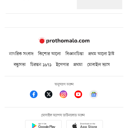
নাগরিক সংবাদ
কিশোর আলো
বিজ্ঞানচিন্তা
প্রথম আলো ট্রাস্ট
বন্ধুসভা
চিরন্তন ১৯৭১
ইপেপার
প্রথমা
মোবাইল ভ্যাস
অনুসরণ করুন
মোবাইল অ্যাপস ডাউনলোড করুন