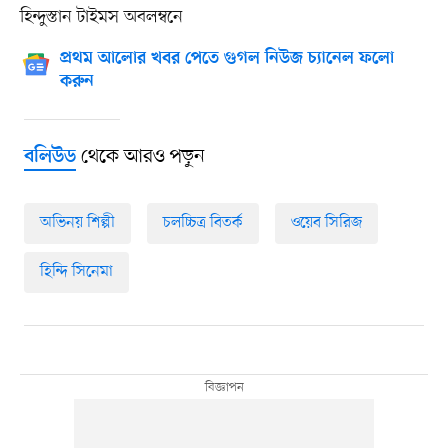
হিন্দুস্তান টাইমস অবলম্বনে
প্রথম আলোর খবর পেতে গুগল নিউজ চ্যানেল ফলো
করুন
থেকে আরও পড়ুন
বলিউড
অভিনয় শিল্পী
চলচ্চিত্র বিতর্ক
ওয়েব সিরিজ
হিন্দি সিনেমা