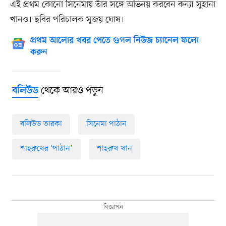
এই প্রথম কোনো সিনেমায় তাঁর সঙ্গে অভিনয় করবেন কন্যা সুহানা
খানও। ছবির পরিচালক সুজয় ঘোষ।
প্রথম আলোর খবর পেতে গুগল নিউজ চ্যানেল ফলো
করুন
থেকে আরও পড়ুন
বলিউড
বলিউড তারকা
সিনেমা পাঠান
শাহরুখের ‘পাঠান’
শাহরুখ খান