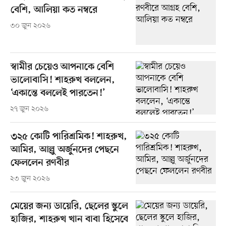
বেশি, আলিয়া কত নম্বরে
৩০ জুন ২০২৬
স্বামীর চেয়েও আপনাকে বেশি
ভালোবাসি! শাহরুখ বললেন,
‘একান্তে বললেই পারতেন!’
২৭ জুন ২০২৬
৩২৫ কোটি পারিশ্রমিক! শাহরুখ,
আমির, আল্লু অর্জুনদের পেছনে
ফেললেন রণবীর
২৩ জুন ২০২৬
মেয়ের জন্য ডায়েরি, ছেলের স্কুলে
হাজির, শাহরুখ খান বাবা হিসেবে