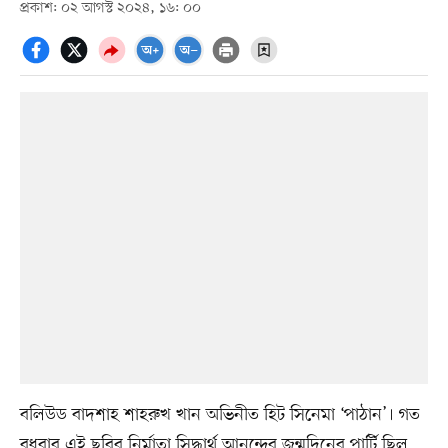
প্রকাশ: ০২ আগস্ট ২০২৪, ১৬: ০০
বলিউড বাদশাহ শাহরুখ খান অভিনীত হিট সিনেমা ‘পাঠান’। গত
বুধবার এই ছবির নির্মাতা সিদ্ধার্থ আনন্দের জন্মদিনের পার্টি ছিল