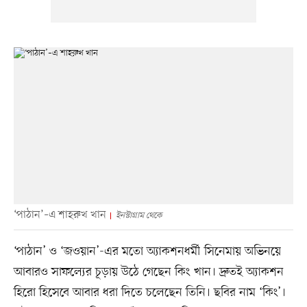
‘পাঠান’–এ শাহরুখ খান
ইনস্টাগ্রাম থেকে
‘পাঠান’ ও ‘জওয়ান’-এর মতো অ্যাকশনধর্মী সিনেমায় অভিনয়ে
আবারও সাফল্যের চূড়ায় উঠে গেছেন কিং খান। দ্রুতই অ্যাকশন
হিরো হিসেবে আবার ধরা দিতে চলেছেন তিনি। ছবির নাম ‘কিং’।