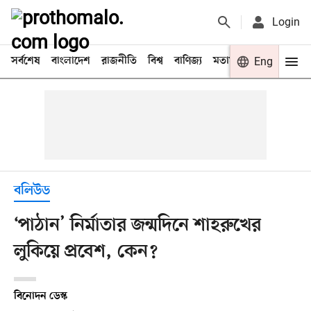
Login
সর্বশেষ
বাংলাদেশ
রাজনীতি
বিশ্ব
বাণিজ্য
মতামত
খেলা
Eng
বিনো
বলিউড
‘পাঠান’ নির্মাতার জন্মদিনে শাহরুখের
লুকিয়ে প্রবেশ, কেন?
বিনোদন ডেস্ক