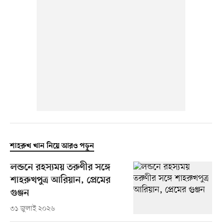
শাহরুখ খান নিয়ে আরও পড়ুন
লন্ডনে রহস্যময় তরুণীর সঙ্গে
শাহরুখপুত্র আরিয়ান, প্রেমের
গুঞ্জন
৩১ জুলাই ২০২৬