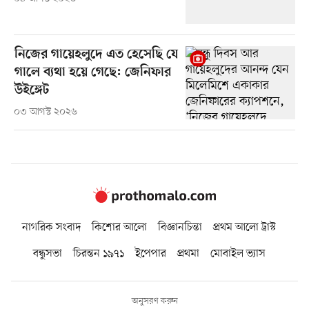
নিজের গায়েহলুদে এত হেসেছি যে
গালে ব্যথা হয়ে গেছে: জেনিফার
উইঙ্গেট
০৩ আগস্ট ২০২৬
নাগরিক সংবাদ
কিশোর আলো
বিজ্ঞানচিন্তা
প্রথম আলো ট্রাস্ট
বন্ধুসভা
চিরন্তন ১৯৭১
ইপেপার
প্রথমা
মোবাইল ভ্যাস
অনুসরণ করুন