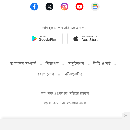
মোবাইল অ্যাপস ডাউনলোড করুন
আমাদের সম্পর্কে
বিজ্ঞাপন
সার্কুলেশন
নীতি ও শর্ত
যোগাযোগ
নিউজলেটার
সম্পাদক ও প্রকাশক: মতিউর রহমান
স্বত্ব © ১৯৯৮-২০২৬ প্রথম আলো