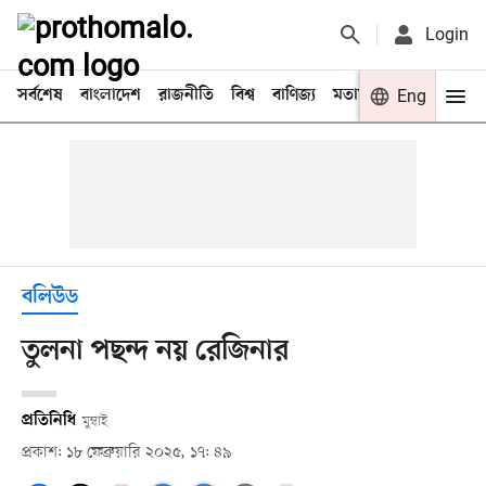
Login
সর্বশেষ
বাংলাদেশ
রাজনীতি
বিশ্ব
বাণিজ্য
মতামত
খেলা
Eng
বিনো
বলিউড
তুলনা পছন্দ নয় রেজিনার
প্রতিনিধি
মুম্বাই
প্রকাশ: ১৮ ফেব্রুয়ারি ২০২৫, ১৭: ৪৯