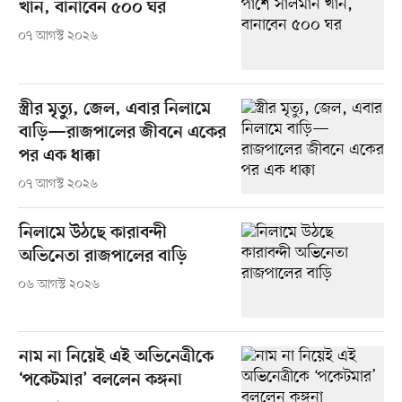
খান, বানাবেন ৫০০ ঘর
০৭ আগস্ট ২০২৬
স্ত্রীর মৃত্যু, জেল, এবার নিলামে
বাড়ি—রাজপালের জীবনে একের
পর এক ধাক্কা
০৭ আগস্ট ২০২৬
নিলামে উঠছে কারাবন্দী
অভিনেতা রাজপালের বাড়ি
০৬ আগস্ট ২০২৬
নাম না নিয়েই এই অভিনেত্রীকে
‘পকেটমার’ বললেন কঙ্গনা