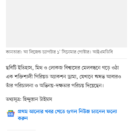
কানতারা: আ লিজেন্ড চ্যাপটার ১’ সিনেমার পোস্টার। আইএমডিবি
ছবিটি ইতিহাস, মিথ ও লোকজ বিশ্বাসের মেলবন্ধনে গড়ে ওঠা
এক শক্তিশালী পিরিয়ড অ্যাকশন ড্রামা, যেখানে ঋষভ আবারও
তাঁর পরিচালনা ও অভিনয়–দক্ষতার পরিচয় দিয়েছেন।
তথ্যসূত্র: হিন্দুস্তান টাইমস
প্রথম আলোর খবর পেতে গুগল নিউজ চ্যানেল ফলো
করুন