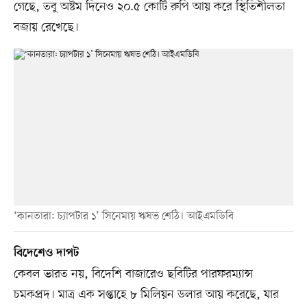
গেছে, তবু অষ্টম দিনেও ২০.৫ কোটি রুপি আয় করে স্থিতিশীলতা
বজায় রেখেছে।
‘কানতারা: চ্যাপটার ১’ সিনেমায় ঋষভ শেঠি। আইএমডিবি
বিদেশেও দাপট
কেবল ভারত নয়, বিদেশি বাজারেও ছবিটির পারফরম্যান্স
চমকপ্রদ। মাত্র এক সপ্তাহে ৮ মিলিয়ন ডলার আয় করেছে, যার