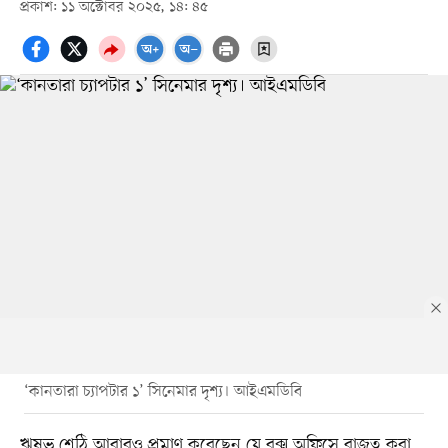
প্রকাশ: ১১ অক্টোবর ২০২৫, ১৪: ৪৫
‘কানতারা চ্যাপটার ১’ সিনেমার দৃশ্য। আইএমডিবি
ঋষভ শেঠি আবারও প্রমাণ করেছেন যে বক্স অফিসে রাজত্ব করা