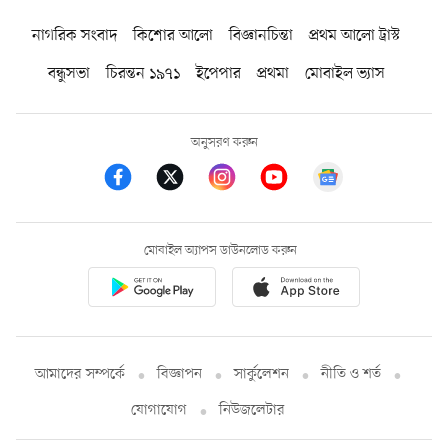
নাগরিক সংবাদ
কিশোর আলো
বিজ্ঞানচিন্তা
প্রথম আলো ট্রাস্ট
বন্ধুসভা
চিরন্তন ১৯৭১
ইপেপার
প্রথমা
মোবাইল ভ্যাস
অনুসরণ করুন
মোবাইল অ্যাপস ডাউনলোড করুন
আমাদের সম্পর্কে
বিজ্ঞাপন
সার্কুলেশন
নীতি ও শর্ত
যোগাযোগ
নিউজলেটার