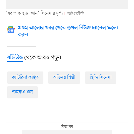
‘যব তাক হ্যায় জান’ সিনেমার দৃশ্য
আইএমডিবি
প্রথম আলোর খবর পেতে গুগল নিউজ চ্যানেল ফলো
করুন
থেকে আরও পড়ুন
বলিউড
ক্যাটরিনা কাইফ
অভিনয় শিল্পী
হিন্দি সিনেমা
শাহরুখ খান