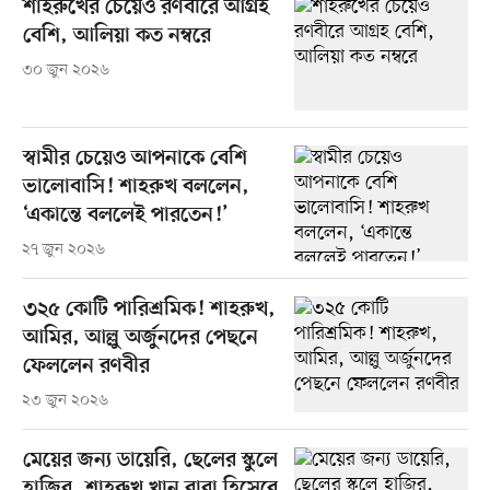
শাহরুখের চেয়েও রণবীরে আগ্রহ
বেশি, আলিয়া কত নম্বরে
৩০ জুন ২০২৬
স্বামীর চেয়েও আপনাকে বেশি
ভালোবাসি! শাহরুখ বললেন,
‘একান্তে বললেই পারতেন!’
২৭ জুন ২০২৬
৩২৫ কোটি পারিশ্রমিক! শাহরুখ,
আমির, আল্লু অর্জুনদের পেছনে
ফেললেন রণবীর
২৩ জুন ২০২৬
মেয়ের জন্য ডায়েরি, ছেলের স্কুলে
হাজির, শাহরুখ খান বাবা হিসেবে