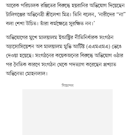
আরেক পরিচালক রঞ্জিতের বিরুদ্ধে হয়রানির অভিযোগ দিয়েছেন
টালিগঞ্জের অভিনেত্রী শ্রীলেখা মিত্র। তিনি বলেন, ‘নারীদের “না”
বলা শেখা উচিত। তাঁরা কর্মক্ষেত্রে সুরক্ষিত নন।’
অভিযোগের মুখে মালয়ালম ইন্ডাস্ট্রির নীতিনির্ধারক সংগঠন
অ্যাসোসিয়েশন অব মালয়ালম মুভি আর্টিস্ট (এএমএমএ) ভেঙে
দেওয়া হয়েছে। সংগঠনের কয়েকজনের বিরুদ্ধে অভিযোগ ওঠার
পর নৈতিক কারণে সংগঠন থেকে পদত্যাগ করেছেন প্রখ্যাত
অভিনেতা মোহনলাল।