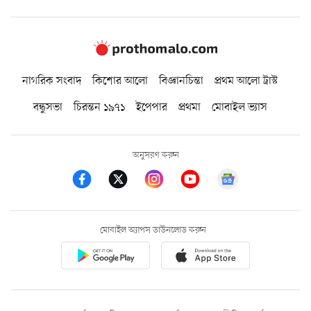
নাগরিক সংবাদ
কিশোর আলো
বিজ্ঞানচিন্তা
প্রথম আলো ট্রাস্ট
বন্ধুসভা
চিরন্তন ১৯৭১
ইপেপার
প্রথমা
মোবাইল ভ্যাস
অনুসরণ করুন
মোবাইল অ্যাপস ডাউনলোড করুন