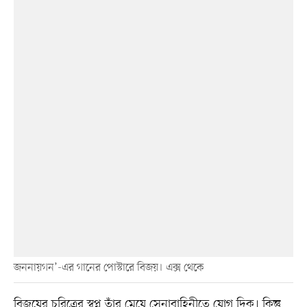
জননায়গন’-এর গানের পোস্টারে বিজয়। এক্স থেকে
বিজয়ের চরিত্রের স্বপ্ন তাঁর মেয়ে সেনাবাহিনীতে যোগ দিক। কিন্তু