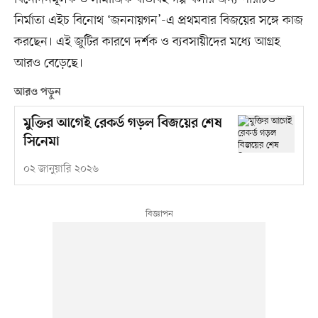
নির্মাতা এইচ বিনোথ ‘জননায়গন’-এ প্রথমবার বিজয়ের সঙ্গে কাজ
করছেন। এই জুটির কারণে দর্শক ও ব্যবসায়ীদের মধ্যে আগ্রহ
আরও বেড়েছে।
আরও পড়ুন
মুক্তির আগেই রেকর্ড গড়ল বিজয়ের শেষ
সিনেমা
০২ জানুয়ারি ২০২৬